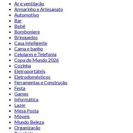
Ar e ventilação
Armarinho e Artesanato
Automotivo
Bar
Bebê
Bomboniere
Brinquedos
Casa Inteligente
Cama e banho
Celulares e Telefonia
Copa do Mundo 2026
Cozinha
Eletroportáteis
Eletrodomésticos
Ferramentas e Construção
Festa
Games
Informática
Lazer
Mesa Posta
Móveis
Mundo Beleza
Organização