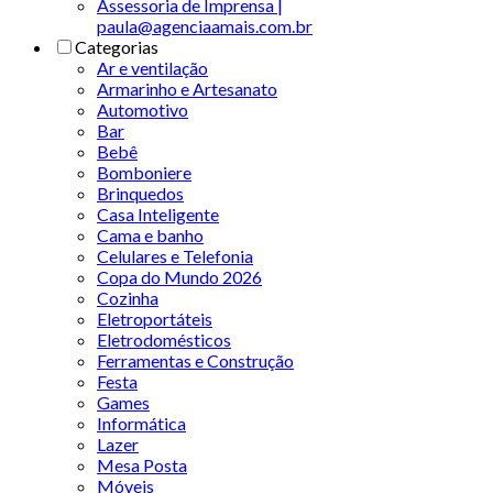
Assessoria de Imprensa |
paula@agenciaamais.com.br
Categorias
Ar e ventilação
Armarinho e Artesanato
Automotivo
Bar
Bebê
Bomboniere
Brinquedos
Casa Inteligente
Cama e banho
Celulares e Telefonia
Copa do Mundo 2026
Cozinha
Eletroportáteis
Eletrodomésticos
Ferramentas e Construção
Festa
Games
Informática
Lazer
Mesa Posta
Móveis