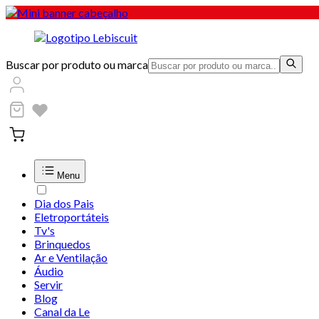
Buscar por produto ou marca
Menu
Dia dos Pais
Eletroportáteis
Tv's
Brinquedos
Ar e Ventilação
Áudio
Servir
Blog
Canal da Le