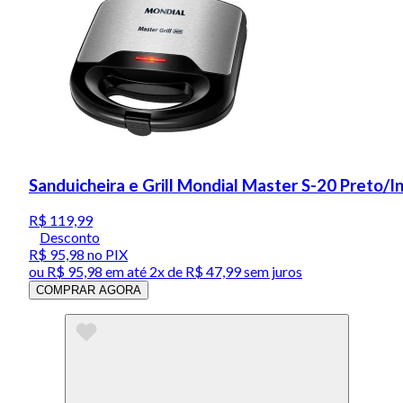
Sanduicheira e Grill Mondial Master S-20 Preto/
R$ 119,99
Desconto
R$ 95,98
no PIX
ou
R$ 95,98
em até
2x de R$ 47,99 sem juros
COMPRAR AGORA