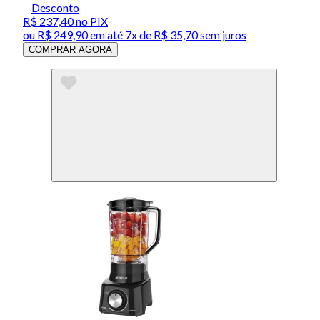
Desconto
R$ 237,40
no PIX
ou
R$ 249,90
em até
7x de R$ 35,70 sem juros
COMPRAR AGORA