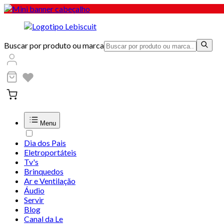
Buscar por produto ou marca
Menu
Dia dos Pais
Eletroportáteis
Tv's
Brinquedos
Ar e Ventilação
Áudio
Servir
Blog
Canal da Le