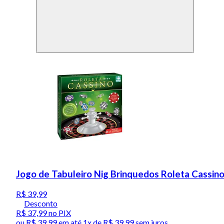
Jogo de Tabuleiro Nig Brinquedos Roleta Cassin
R$ 39,99
Desconto
R$ 37,99
no PIX
ou
R$ 39,99
em até 1x de
R$ 39,99
sem juros