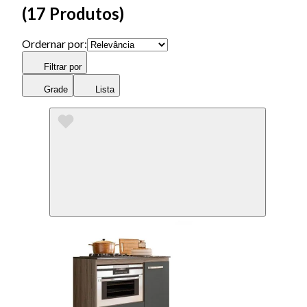
(
17 Produtos
)
Ordernar por:
Filtrar por
Grade
Lista