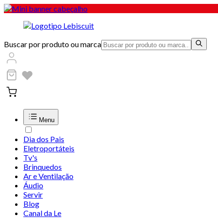
Buscar por produto ou marca
Menu
Dia dos Pais
Eletroportáteis
Tv's
Brinquedos
Ar e Ventilação
Áudio
Servir
Blog
Canal da Le