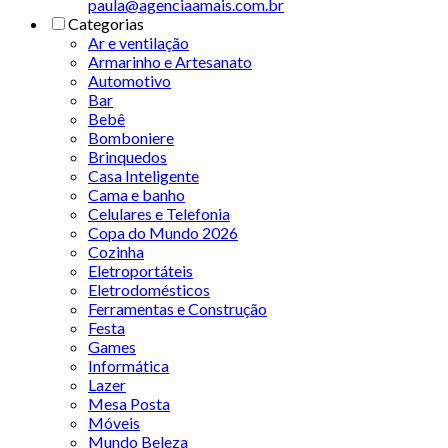
paula@agenciaamais.com.br
Categorias
Ar e ventilação
Armarinho e Artesanato
Automotivo
Bar
Bebê
Bomboniere
Brinquedos
Casa Inteligente
Cama e banho
Celulares e Telefonia
Copa do Mundo 2026
Cozinha
Eletroportáteis
Eletrodomésticos
Ferramentas e Construção
Festa
Games
Informática
Lazer
Mesa Posta
Móveis
Mundo Beleza