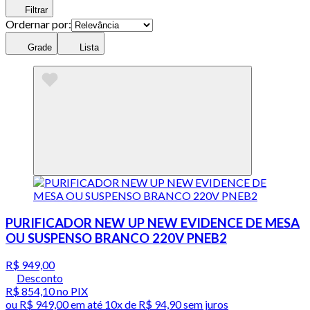
Filtrar
Ordernar por:
Grade
Lista
PURIFICADOR NEW UP NEW EVIDENCE DE MESA
OU SUSPENSO BRANCO 220V PNEB2
R$ 949,00
Desconto
R$ 854,10
no PIX
ou
R$ 949,00
em até
10x de R$ 94,90 sem juros