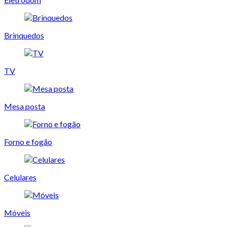
Brinquedos
TV
Mesa posta
Forno e fogão
Celulares
Móveis