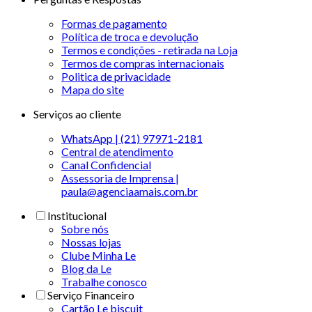
Formas de pagamento
Política de troca e devolução
Termos e condições - retirada na Loja
Termos de compras internacionais
Politica de privacidade
Mapa do site
Serviços ao cliente
WhatsApp | (21) 97971-2181
Central de atendimento
Canal Confidencial
Assessoria de Imprensa |
paula@agenciaamais.com.br
Institucional
Sobre nós
Nossas lojas
Clube Minha Le
Blog da Le
Trabalhe conosco
Serviço Financeiro
Cartão Le biscuit