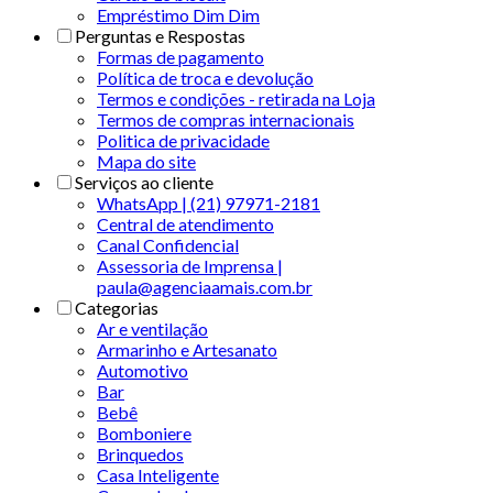
Empréstimo Dim Dim
Perguntas e Respostas
Formas de pagamento
Política de troca e devolução
Termos e condições - retirada na Loja
Termos de compras internacionais
Politica de privacidade
Mapa do site
Serviços ao cliente
WhatsApp | (21) 97971-2181
Central de atendimento
Canal Confidencial
Assessoria de Imprensa |
paula@agenciaamais.com.br
Categorias
Ar e ventilação
Armarinho e Artesanato
Automotivo
Bar
Bebê
Bomboniere
Brinquedos
Casa Inteligente