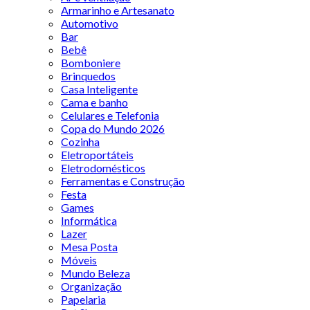
Armarinho e Artesanato
Automotivo
Bar
Bebê
Bomboniere
Brinquedos
Casa Inteligente
Cama e banho
Celulares e Telefonia
Copa do Mundo 2026
Cozinha
Eletroportáteis
Eletrodomésticos
Ferramentas e Construção
Festa
Games
Informática
Lazer
Mesa Posta
Móveis
Mundo Beleza
Organização
Papelaria