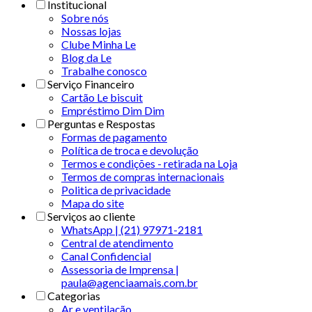
Institucional
Sobre nós
Nossas lojas
Clube Minha Le
Blog da Le
Trabalhe conosco
Serviço Financeiro
Cartão Le biscuit
Empréstimo Dim Dim
Perguntas e Respostas
Formas de pagamento
Política de troca e devolução
Termos e condições - retirada na Loja
Termos de compras internacionais
Politica de privacidade
Mapa do site
Serviços ao cliente
WhatsApp | (21) 97971-2181
Central de atendimento
Canal Confidencial
Assessoria de Imprensa |
paula@agenciaamais.com.br
Categorias
Ar e ventilação