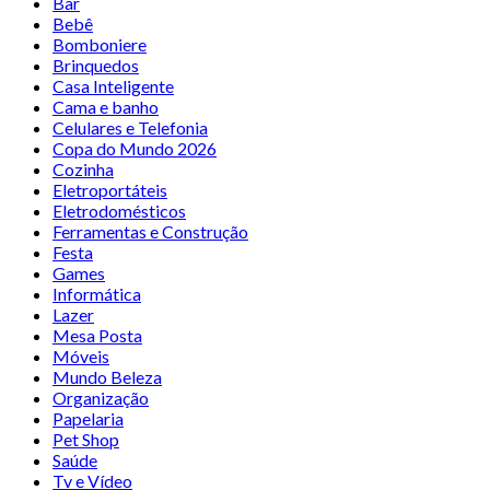
Bar
Bebê
Bomboniere
Brinquedos
Casa Inteligente
Cama e banho
Celulares e Telefonia
Copa do Mundo 2026
Cozinha
Eletroportáteis
Eletrodomésticos
Ferramentas e Construção
Festa
Games
Informática
Lazer
Mesa Posta
Móveis
Mundo Beleza
Organização
Papelaria
Pet Shop
Saúde
Tv e Vídeo