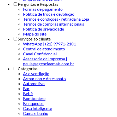
Perguntas e Respostas
Formas de pagamento
Política de troca e devolução
Termos e condições - retirada na Loja
Termos de compras internacionais
Politica de privacidade
Mapa do site
Serviços ao cliente
WhatsApp | (21) 97971-2181
Central de atendimento
Canal Confidencial
Assessoria de Imprensa |
paula@agenciaamais.com.br
Categorias
Ar e ventilação
Armarinho e Artesanato
Automotivo
Bar
Bebê
Bomboniere
Brinquedos
Casa Inteligente
Cama e banho