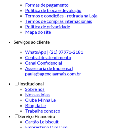
Formas de pagamento
Política de troca e devolução
Termos e condições - retirada na Loja
Termos de compras internacionais
Politica de privacidade
Mapa do site
Serviços ao cliente
WhatsApp | (21) 97971-2181
Central de atendimento
Canal Confidencial
Assessoria de Imprensa |
paula@agenciaamais.com.br
Institucional
Sobre nós
Nossas lojas
Clube Minha Le
Blog da Le
Trabalhe conosco
Serviço Financeiro
Cartão Le biscuit
Empréstimo Dim Dim