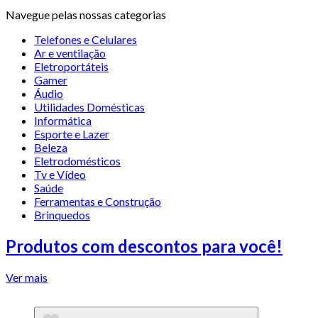
Navegue pelas nossas categorias
Telefones e Celulares
Ar e ventilação
Eletroportáteis
Gamer
Áudio
Utilidades Domésticas
Informática
Esporte e Lazer
Beleza
Eletrodomésticos
Tv e Vídeo
Saúde
Ferramentas e Construção
Brinquedos
Produtos com descontos para você!
Ver mais