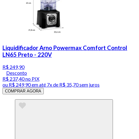
Liquidificador Arno Powermax Comfort Control
LN65 Preto - 220V
R$ 249,90
Desconto
R$ 237,40
no PIX
ou
R$ 249,90
em até
7x de R$ 35,70 sem juros
COMPRAR AGORA