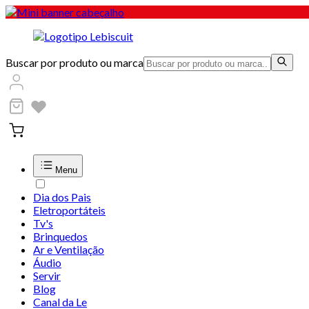
Buscar por produto ou marca
Menu
Dia dos Pais
Eletroportáteis
Tv's
Brinquedos
Ar e Ventilação
Áudio
Servir
Blog
Canal da Le