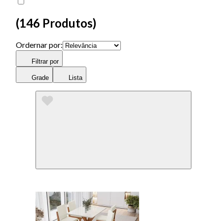
(
146 Produtos
)
Ordernar por:
Filtrar por
Grade
Lista