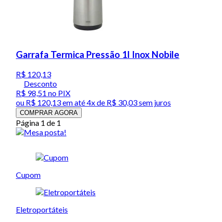
Garrafa Termica Pressão 1l Inox Nobile
R$ 120,13
Desconto
R$ 98,51
no PIX
ou
R$ 120,13
em até
4x de R$ 30,03 sem juros
COMPRAR AGORA
Página 1 de 1
Cupom
Eletroportáteis