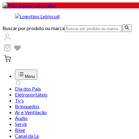
Buscar por produto ou marca
Menu
Dia dos Pais
Eletroportáteis
Tv's
Brinquedos
Ar e Ventilação
Áudio
Servir
Blog
Canal da Le