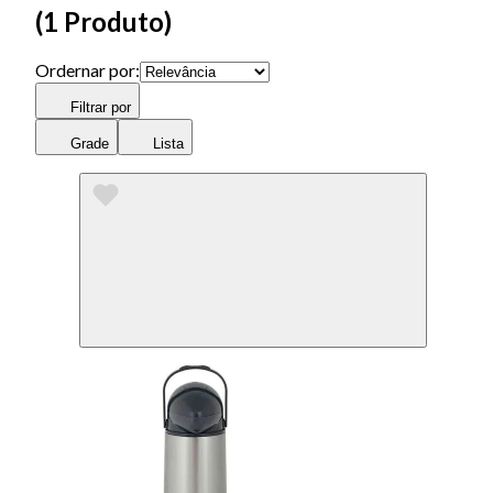
(
1 Produto
)
Ordernar por:
Filtrar por
Grade
Lista