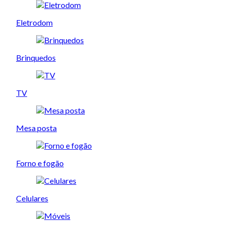
Eletrodom
Brinquedos
TV
Mesa posta
Forno e fogão
Celulares