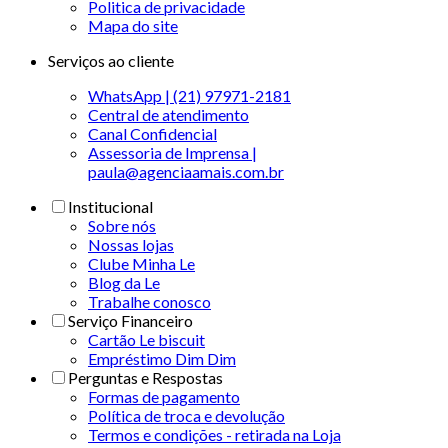
Politica de privacidade
Mapa do site
Serviços ao cliente
WhatsApp | (21) 97971-2181
Central de atendimento
Canal Confidencial
Assessoria de Imprensa |
paula@agenciaamais.com.br
Institucional
Sobre nós
Nossas lojas
Clube Minha Le
Blog da Le
Trabalhe conosco
Serviço Financeiro
Cartão Le biscuit
Empréstimo Dim Dim
Perguntas e Respostas
Formas de pagamento
Política de troca e devolução
Termos e condições - retirada na Loja