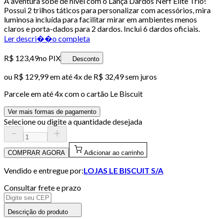
A aventura sobe de nível com o Lança Dardos Nerf Elite Trio!
Possui 2 trilhos táticos para personalizar com acessórios, mira
luminosa incluída para facilitar mirar em ambientes menos
claros e porta-dados para 2 dardos. Inclui 6 dardos oficiais.
Ler descri��o completa
R$ 123,49
no PIX
Desconto
ou
R$ 129,99
em até
4x de R$ 32,49 sem juros
Parcele em até
4
x com o cartão
Le Biscuit
Ver mais formas de pagamento
Selecione ou digite a quantidade desejada
COMPRAR AGORA
Adicionar ao carrinho
Vendido e entregue por:
LOJAS LE BISCUIT S/A
Consultar frete e prazo
Descrição do produto