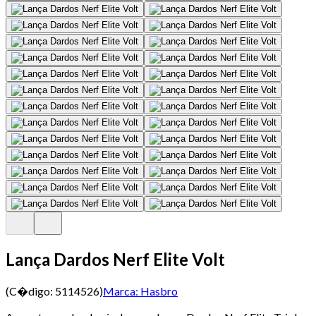
Lança Dardos Nerf Elite Volt
(C�digo:
5114526
)
Marca:
Hasbro