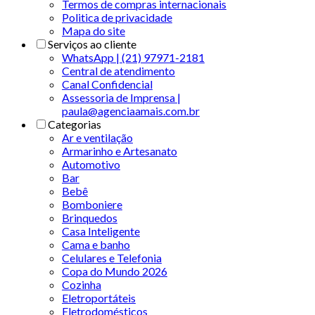
Termos de compras internacionais
Politica de privacidade
Mapa do site
Serviços ao cliente
WhatsApp | (21) 97971-2181
Central de atendimento
Canal Confidencial
Assessoria de Imprensa |
paula@agenciaamais.com.br
Categorias
Ar e ventilação
Armarinho e Artesanato
Automotivo
Bar
Bebê
Bomboniere
Brinquedos
Casa Inteligente
Cama e banho
Celulares e Telefonia
Copa do Mundo 2026
Cozinha
Eletroportáteis
Eletrodomésticos