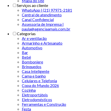
Mapa do site
Serviços ao cliente
WhatsApp | (21) 97971-2181
Central de atendimento
Canal Confidencial
Assessoria de Imprensa |
paula@agenciaamais.com.br
Categorias
Ar e ventilação
Armarinho e Artesanato
Automotivo
Bar
Bebê
Bomboniere
Brinquedos
Casa Inteligente
Cama e banho
Celulares e Telefonia
Copa do Mundo 2026
Cozinha
Eletroportáteis
Eletrodomésticos
Ferramentas e Construção
Festa