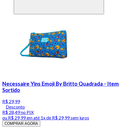
Necessaire Yins Emoji By Britto Quadrada - Item
Sortido
R$ 29,99
Desconto
R$ 28,49
no PIX
ou
R$ 29,99
em até 1x de
R$ 29,99
sem juros
COMPRAR AGORA