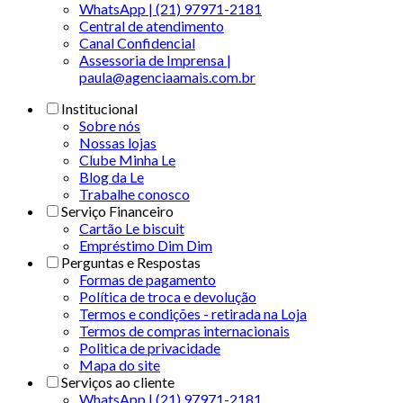
WhatsApp | (21) 97971-2181
Central de atendimento
Canal Confidencial
Assessoria de Imprensa |
paula@agenciaamais.com.br
Institucional
Sobre nós
Nossas lojas
Clube Minha Le
Blog da Le
Trabalhe conosco
Serviço Financeiro
Cartão Le biscuit
Empréstimo Dim Dim
Perguntas e Respostas
Formas de pagamento
Política de troca e devolução
Termos e condições - retirada na Loja
Termos de compras internacionais
Politica de privacidade
Mapa do site
Serviços ao cliente
WhatsApp | (21) 97971-2181