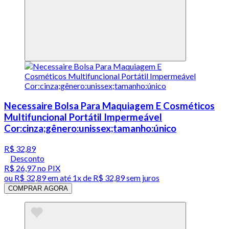
Necessaire Bolsa Para Maquiagem E Cosméticos
Multifuncional Portátil Impermeável
Cor:cinza;gênero:unissex;tamanho:único
R$ 32,89
Desconto
R$ 26,97
no PIX
ou
R$ 32,89
em até 1x de
R$ 32,89
sem juros
COMPRAR AGORA