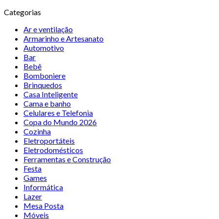
Categorias
Ar e ventilação
Armarinho e Artesanato
Automotivo
Bar
Bebê
Bomboniere
Brinquedos
Casa Inteligente
Cama e banho
Celulares e Telefonia
Copa do Mundo 2026
Cozinha
Eletroportáteis
Eletrodomésticos
Ferramentas e Construção
Festa
Games
Informática
Lazer
Mesa Posta
Móveis