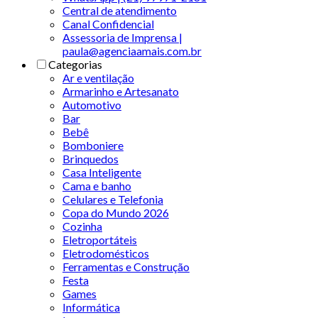
Central de atendimento
Canal Confidencial
Assessoria de Imprensa |
paula@agenciaamais.com.br
Categorias
Ar e ventilação
Armarinho e Artesanato
Automotivo
Bar
Bebê
Bomboniere
Brinquedos
Casa Inteligente
Cama e banho
Celulares e Telefonia
Copa do Mundo 2026
Cozinha
Eletroportáteis
Eletrodomésticos
Ferramentas e Construção
Festa
Games
Informática