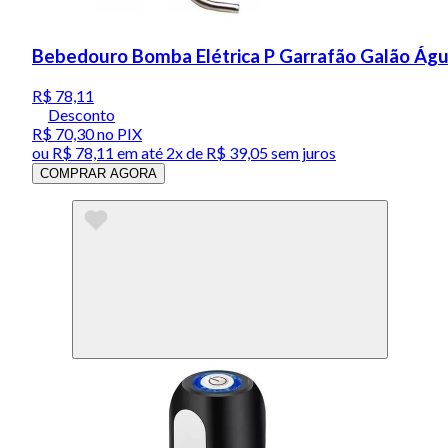
Bebedouro Bomba Elétrica P Garrafão Galão Ág
R$ 78,11
Desconto
R$ 70,30
no PIX
ou
R$ 78,11
em até
2x de R$ 39,05 sem juros
COMPRAR AGORA