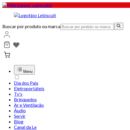
Buscar por produto ou marca
Menu
Dia dos Pais
Eletroportáteis
Tv's
Brinquedos
Ar e Ventilação
Áudio
Servir
Blog
Canal da Le