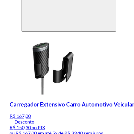
Carregador Extensivo Carro Automotivo Veicula
R$ 167,00
Desconto
R$ 150,30
no PIX
ou
R$ 167,00
em até
5x de R$ 33,40 sem juros