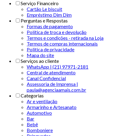
Serviço Financeiro
Cartão Le biscuit
Empréstimo Dim Dim
Perguntas e Respostas
Formas de pagamento
Política de troca e devolução
Termos e condições - retirada na Loja
Termos de compras internacionais
Politica de privacidade
Mapa do site
Serviços ao cliente
WhatsApp | (21) 97971-2181
Central de atendimento
Canal Confidencial
Assessoria de Imprensa |
paula@agenciaamais.com.br
Categorias
Ar e ventilação
Armarinho e Artesanato
Automotivo
Bar
Bebê
Bomboniere
Brinquedos