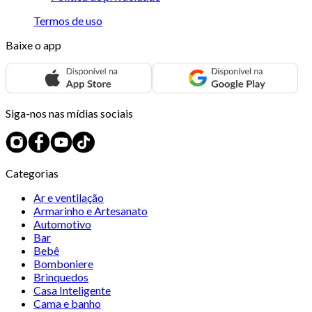
Termos de uso
Baixe o app
Siga-nos nas mídias sociais
Categorias
Ar e ventilação
Armarinho e Artesanato
Automotivo
Bar
Bebê
Bomboniere
Brinquedos
Casa Inteligente
Cama e banho