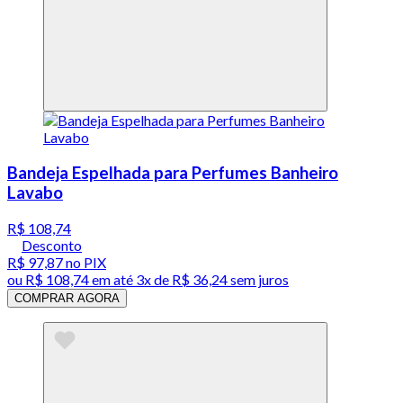
Bandeja Espelhada para Perfumes Banheiro
Lavabo
R$ 108,74
Desconto
R$ 97,87
no PIX
ou
R$ 108,74
em até
3x de R$ 36,24 sem juros
COMPRAR AGORA