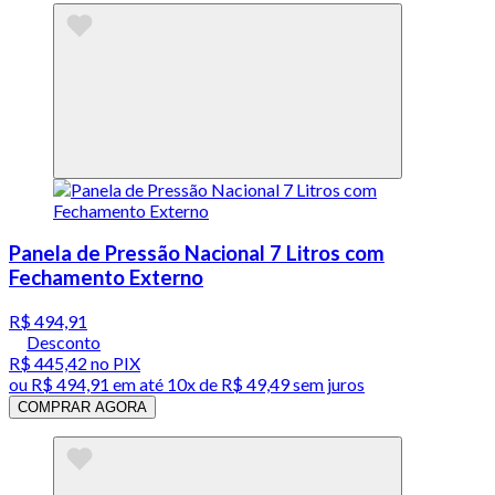
Panela de Pressão Nacional 7 Litros com
Fechamento Externo
R$ 494,91
Desconto
R$ 445,42
no PIX
ou
R$ 494,91
em até
10x de R$ 49,49 sem juros
COMPRAR AGORA