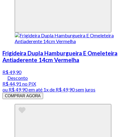
Frigideira Dupla Hamburgueira E Omeleteira
Antiaderente 14cm Vermelha
R$ 49,90
Desconto
R$ 44,91
no PIX
ou
R$ 49,90
em até 1x de
R$ 49,90
sem juros
COMPRAR AGORA