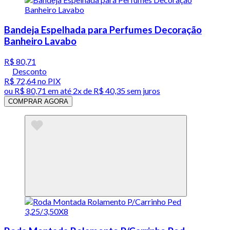
Bandeja Espelhada para Perfumes Decoração
Banheiro Lavabo
R$ 80,71
Desconto
R$ 72,64
no PIX
ou
R$ 80,71
em até
2x de R$ 40,35 sem juros
COMPRAR AGORA