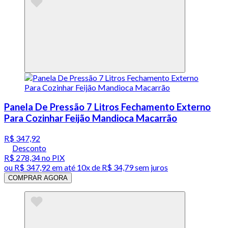
Panela De Pressão 7 Litros Fechamento Externo
Para Cozinhar Feijão Mandioca Macarrão
R$ 347,92
Desconto
R$ 278,34
no PIX
ou
R$ 347,92
em até
10x de R$ 34,79 sem juros
COMPRAR AGORA