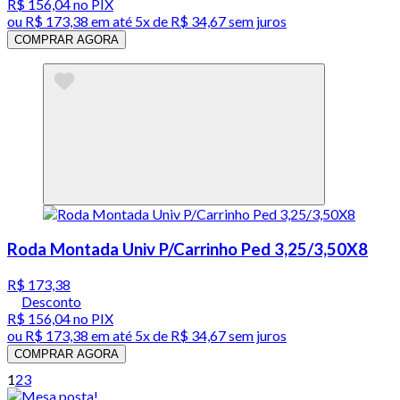
R$ 156,04
no PIX
ou
R$ 173,38
em até
5x de R$ 34,67 sem juros
COMPRAR AGORA
Roda Montada Univ P/Carrinho Ped 3,25/3,50X8
R$ 173,38
Desconto
R$ 156,04
no PIX
ou
R$ 173,38
em até
5x de R$ 34,67 sem juros
COMPRAR AGORA
1
2
3