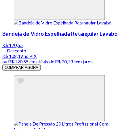
Bandeja de Vidro Espelhada Retangular Lavabo
R$ 120,55
Desconto
R$ 108,49
no PIX
ou
R$ 120,55
em até
4x de R$ 30,13 sem juros
COMPRAR AGORA