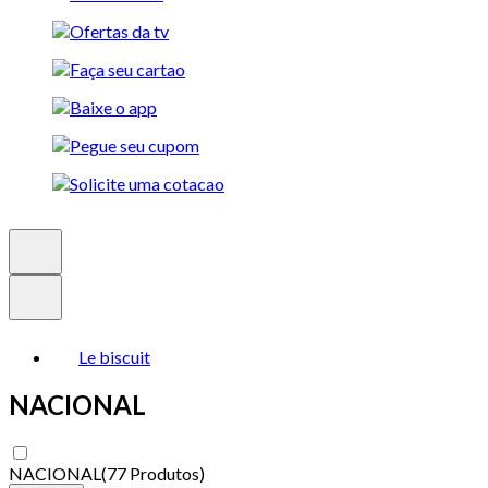
Le biscuit
NACIONAL
NACIONAL
(
77 Produtos
)