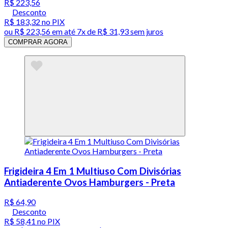
R$ 223,56
Desconto
R$ 183,32
no PIX
ou
R$ 223,56
em até
7x de R$ 31,93 sem juros
COMPRAR AGORA
Frigideira 4 Em 1 Multiuso Com Divisórias
Antiaderente Ovos Hamburgers - Preta
R$ 64,90
Desconto
R$ 58,41
no PIX