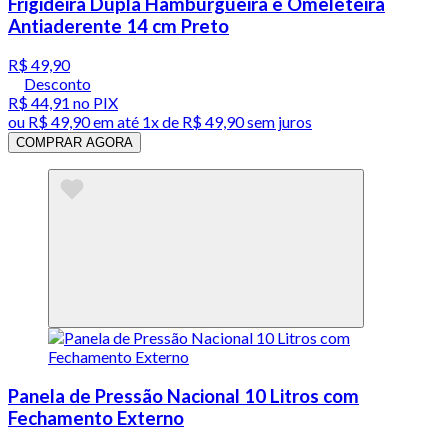
Frigideira Dupla Hamburgueira e Omeleteira
Antiaderente 14 cm Preto
R$ 49,90
Desconto
R$ 44,91
no PIX
ou
R$ 49,90
em até 1x de
R$ 49,90
sem juros
COMPRAR AGORA
Panela de Pressão Nacional 10 Litros com
Fechamento Externo