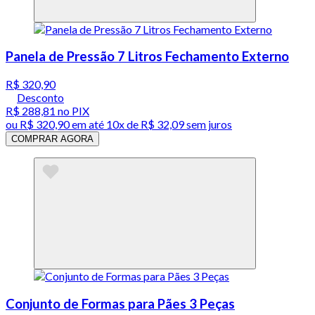
Panela de Pressão 7 Litros Fechamento Externo
R$ 320,90
Desconto
R$ 288,81
no PIX
ou
R$ 320,90
em até
10x de R$ 32,09 sem juros
COMPRAR AGORA
Conjunto de Formas para Pães 3 Peças