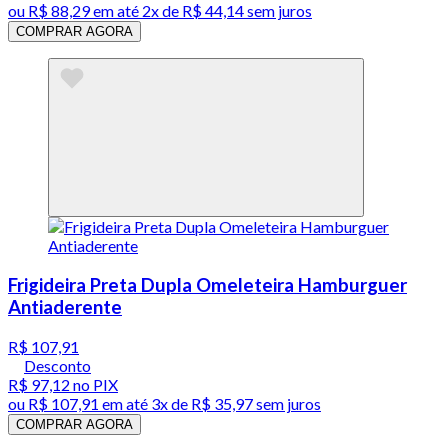
ou
R$ 88,29
em até
2x de R$ 44,14 sem juros
COMPRAR AGORA
Frigideira Preta Dupla Omeleteira Hamburguer
Antiaderente
R$ 107,91
Desconto
R$ 97,12
no PIX
ou
R$ 107,91
em até
3x de R$ 35,97 sem juros
COMPRAR AGORA