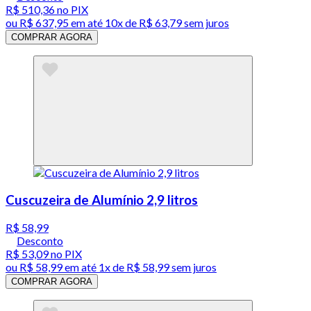
R$ 510,36
no PIX
ou
R$ 637,95
em até
10x de R$ 63,79 sem juros
COMPRAR AGORA
Cuscuzeira de Alumínio 2,9 litros
R$ 58,99
Desconto
R$ 53,09
no PIX
ou
R$ 58,99
em até 1x de
R$ 58,99
sem juros
COMPRAR AGORA