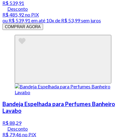
R$ 539,91
Desconto
R$ 485,92
no PIX
ou
R$ 539,91
em até
10x de R$ 53,99 sem juros
COMPRAR AGORA
Bandeja Espelhada para Perfumes Banheiro
Lavabo
R$ 88,29
Desconto
R$ 79,46
no PIX