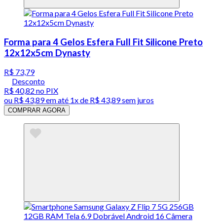
Forma para 4 Gelos Esfera Full Fit Silicone Preto
12x12x5cm Dynasty
R$ 73,79
Desconto
R$ 40,82
no PIX
ou
R$ 43,89
em até 1x de
R$ 43,89
sem juros
COMPRAR AGORA