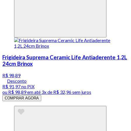
Frigideira Suprema Ceramic Life Antiaderente 1,2L
24cm Brinox
R$ 98,89
Desconto
R$ 91,97
no PIX
ou
R$ 98,89
em até
3x de R$ 32,96 sem juros
COMPRAR AGORA