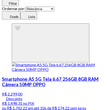
Filtrar
Ordernar por:
Grade
Lista
Smartphone A5 5G Tela 6.67 256GB 8GB RAM
Câmera 50MP OPPO
R$ 2.299,00
Desconto
R$ 1.498,31
no PIX
ou
R$ 1.742,22
em até
10x de R$ 174,22 sem juros