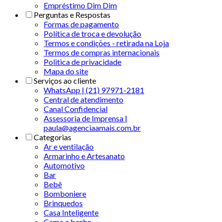
Empréstimo Dim Dim
Perguntas e Respostas
Formas de pagamento
Política de troca e devolução
Termos e condições - retirada na Loja
Termos de compras internacionais
Politica de privacidade
Mapa do site
Serviços ao cliente
WhatsApp | (21) 97971-2181
Central de atendimento
Canal Confidencial
Assessoria de Imprensa |
paula@agenciaamais.com.br
Categorias
Ar e ventilação
Armarinho e Artesanato
Automotivo
Bar
Bebê
Bomboniere
Brinquedos
Casa Inteligente
Cama e banho