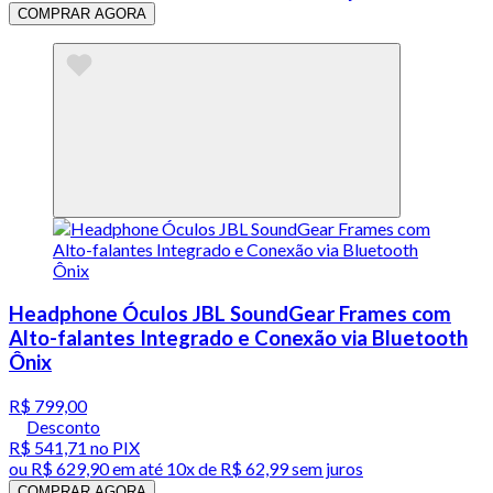
COMPRAR AGORA
Headphone Óculos JBL SoundGear Frames com
Alto-falantes Integrado e Conexão via Bluetooth
Ônix
R$ 799,00
Desconto
R$ 541,71
no PIX
ou
R$ 629,90
em até
10x de R$ 62,99 sem juros
COMPRAR AGORA