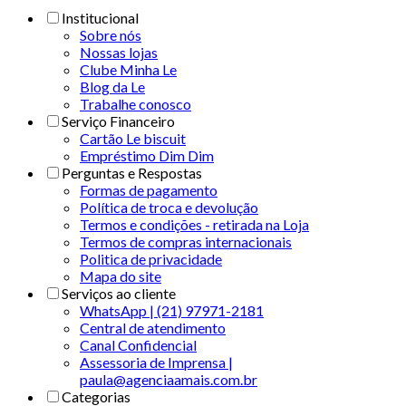
Institucional
Sobre nós
Nossas lojas
Clube Minha Le
Blog da Le
Trabalhe conosco
Serviço Financeiro
Cartão Le biscuit
Empréstimo Dim Dim
Perguntas e Respostas
Formas de pagamento
Política de troca e devolução
Termos e condições - retirada na Loja
Termos de compras internacionais
Politica de privacidade
Mapa do site
Serviços ao cliente
WhatsApp | (21) 97971-2181
Central de atendimento
Canal Confidencial
Assessoria de Imprensa |
paula@agenciaamais.com.br
Categorias