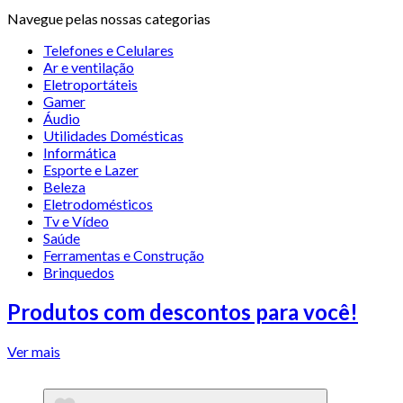
Navegue pelas nossas categorias
Telefones e Celulares
Ar e ventilação
Eletroportáteis
Gamer
Áudio
Utilidades Domésticas
Informática
Esporte e Lazer
Beleza
Eletrodomésticos
Tv e Vídeo
Saúde
Ferramentas e Construção
Brinquedos
Produtos com descontos para você!
Ver mais