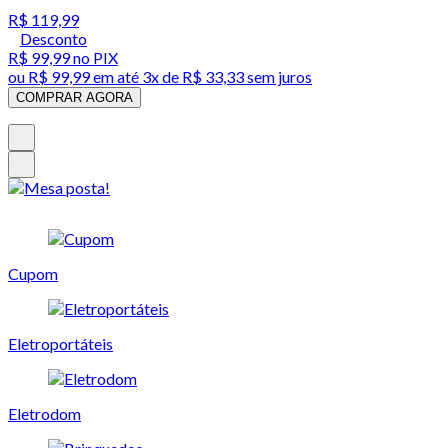
R$ 119,99
Desconto
R$ 99,99
no PIX
ou
R$ 99,99
em até
3x de R$ 33,33 sem juros
COMPRAR AGORA
Cupom
Eletroportáteis
Eletrodom