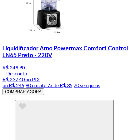
Liquidificador Arno Powermax Comfort Control
LN65 Preto - 220V
R$ 249,90
Desconto
R$ 237,40
no PIX
ou
R$ 249,90
em até
7x de R$ 35,70 sem juros
COMPRAR AGORA