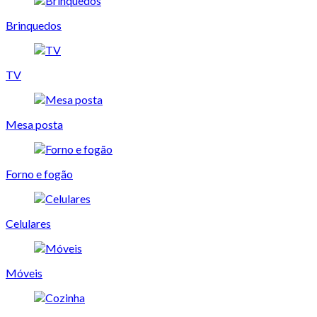
Brinquedos
TV
Mesa posta
Forno e fogão
Celulares
Móveis