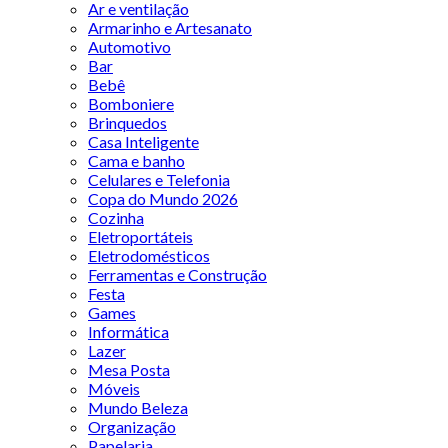
Ar e ventilação
Armarinho e Artesanato
Automotivo
Bar
Bebê
Bomboniere
Brinquedos
Casa Inteligente
Cama e banho
Celulares e Telefonia
Copa do Mundo 2026
Cozinha
Eletroportáteis
Eletrodomésticos
Ferramentas e Construção
Festa
Games
Informática
Lazer
Mesa Posta
Móveis
Mundo Beleza
Organização
Papelaria