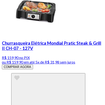
Churrasqueira Elétrica Mondial Pratic Steak & Grill
II CH-07 - 127V
R$ 159,90
no PIX
ou
R$ 159,90
em até
5x de R$ 31,98 sem juros
COMPRAR AGORA