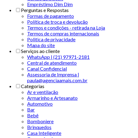
Empréstimo Dim Dim
Perguntas e Respostas
Formas de pagamento
Política de troca e devolução
Termos e condições - retirada na Loja
Termos de compras internacionais
Politica de privacidade
Mapa do site
Serviços ao cliente
WhatsApp | (21) 97971-2181
Central de atendimento
Canal Confidencial
Assessoria de Imprensa |
paula@agenciaamais.com.br
Categorias
Ar e ventilação
Armarinho e Artesanato
Automotivo
Bar
Bebê
Bomboniere
Brinquedos
Casa Inteligente