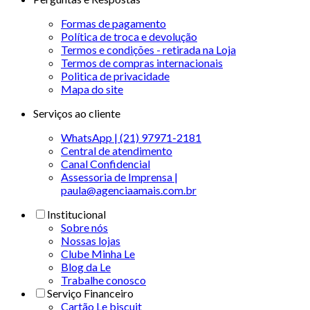
Formas de pagamento
Política de troca e devolução
Termos e condições - retirada na Loja
Termos de compras internacionais
Politica de privacidade
Mapa do site
Serviços ao cliente
WhatsApp | (21) 97971-2181
Central de atendimento
Canal Confidencial
Assessoria de Imprensa |
paula@agenciaamais.com.br
Institucional
Sobre nós
Nossas lojas
Clube Minha Le
Blog da Le
Trabalhe conosco
Serviço Financeiro
Cartão Le biscuit