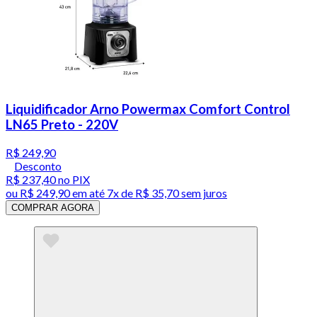
Liquidificador Arno Powermax Comfort Control
LN65 Preto - 220V
R$ 249,90
Desconto
R$ 237,40
no PIX
ou
R$ 249,90
em até
7x de R$ 35,70 sem juros
COMPRAR AGORA