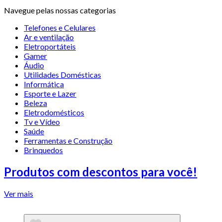
Navegue pelas nossas categorias
Telefones e Celulares
Ar e ventilação
Eletroportáteis
Gamer
Áudio
Utilidades Domésticas
Informática
Esporte e Lazer
Beleza
Eletrodomésticos
Tv e Vídeo
Saúde
Ferramentas e Construção
Brinquedos
Produtos com descontos para você!
Ver mais