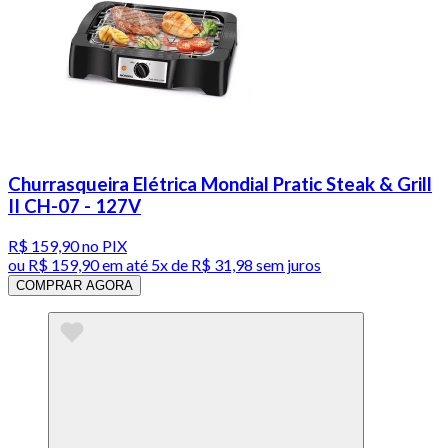
Churrasqueira Elétrica Mondial Pratic Steak & Grill
II CH-07 - 127V
R$ 159,90
no PIX
ou
R$ 159,90
em até
5x de R$ 31,98 sem juros
COMPRAR AGORA