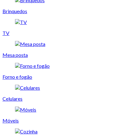
Brinquedos
TV
Mesa posta
Forno e fogão
Celulares
Móveis