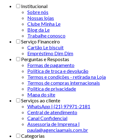
Institucional
Sobre nós
Nossas lojas
Clube Minha Le
Blog da Le
Trabalhe conosco
Serviço Financeiro
Cartão Le biscuit
Empréstimo Dim Dim
Perguntas e Respostas
Formas de pagamento
Política de troca e devolução
Termos e condições - retirada na Loja
Termos de compras internacionais
Politica de privacidade
Mapa do site
Serviços ao cliente
WhatsApp | (21) 97971-2181
Central de atendimento
Canal Confidencial
Assessoria de Imprensa |
paula@agenciaamais.com.br
Categorias