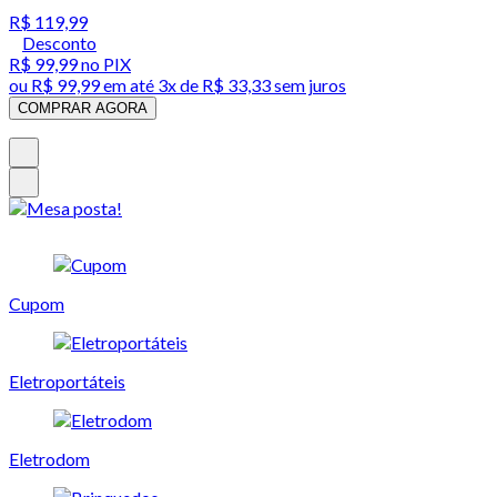
R$ 119,99
Desconto
R$ 99,99
no PIX
ou
R$ 99,99
em até
3x de R$ 33,33 sem juros
COMPRAR AGORA
Cupom
Eletroportáteis
Eletrodom