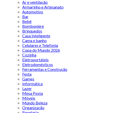
Ar e ventilação
Armarinho e Artesanato
Automotivo
Bar
Bebê
Bomboniere
Brinquedos
Casa Inteligente
Cama e banho
Celulares e Telefonia
Copa do Mundo 2026
Cozinha
Eletroportáteis
Eletrodomésticos
Ferramentas e Construção
Festa
Games
Informática
Lazer
Mesa Posta
Móveis
Mundo Beleza
Organização
Papelaria