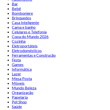
Bar
Bebê
Bomboniere
Brinquedos
Casa Inteligente
Cama e banho
Celulares e Telefonia
Copa do Mundo 2026
Cozinha
Eletroportáteis
Eletrodomésticos
Ferramentas e Construção
Festa
Games
Informática
Lazer
Mesa Posta
Móveis
Mundo Beleza
Organização
Papelaria
Pet Shop
Saúde