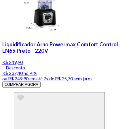
Liquidificador Arno Powermax Comfort Control
LN65 Preto - 220V
R$ 249,90
Desconto
R$ 237,40
no PIX
ou
R$ 249,90
em até
7x de R$ 35,70 sem juros
COMPRAR AGORA