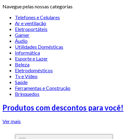
Navegue pelas nossas categorias
Telefones e Celulares
Ar e ventilação
Eletroportáteis
Gamer
Áudio
Utilidades Domésticas
Informática
Esporte e Lazer
Beleza
Eletrodomésticos
Tv e Vídeo
Saúde
Ferramentas e Construção
Brinquedos
Produtos com descontos para você!
Ver mais