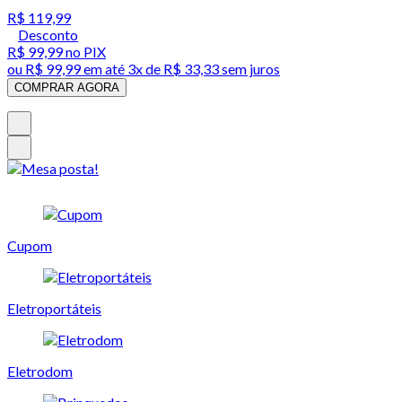
R$ 119,99
Desconto
R$ 99,99
no PIX
ou
R$ 99,99
em até
3x de R$ 33,33 sem juros
COMPRAR AGORA
Cupom
Eletroportáteis
Eletrodom