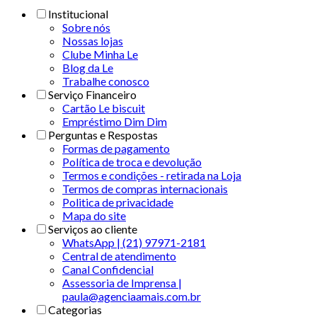
Institucional
Sobre nós
Nossas lojas
Clube Minha Le
Blog da Le
Trabalhe conosco
Serviço Financeiro
Cartão Le biscuit
Empréstimo Dim Dim
Perguntas e Respostas
Formas de pagamento
Política de troca e devolução
Termos e condições - retirada na Loja
Termos de compras internacionais
Politica de privacidade
Mapa do site
Serviços ao cliente
WhatsApp | (21) 97971-2181
Central de atendimento
Canal Confidencial
Assessoria de Imprensa |
paula@agenciaamais.com.br
Categorias