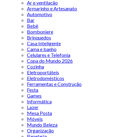
Ar e ventilação
Armarinho e Artesanato
Automotivo
Bar
Bebê
Bomboniere
Brinquedos
Casa Inteligente
Cama e banho
Celulares e Telefonia
Copa do Mundo 2026
Cozinha
Eletroportáteis
Eletrodomésticos
Ferramentas e Construção
Festa
Games
Informática
Lazer
Mesa Posta
Móveis
Mundo Beleza
Organização
Papelaria