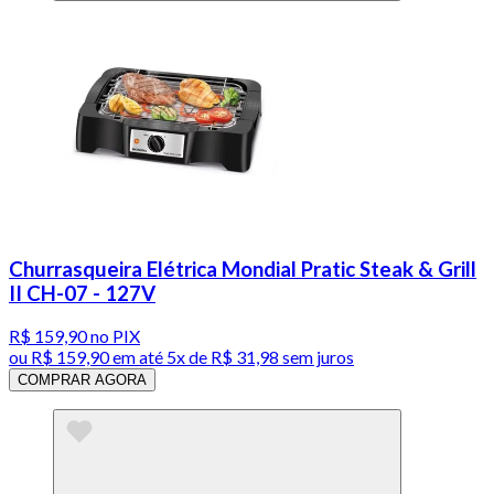
Churrasqueira Elétrica Mondial Pratic Steak & Grill
II CH-07 - 127V
R$ 159,90
no PIX
ou
R$ 159,90
em até
5x de R$ 31,98 sem juros
COMPRAR AGORA