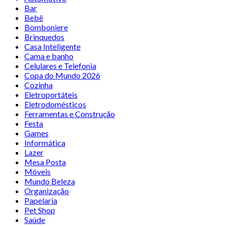
Bar
Bebê
Bomboniere
Brinquedos
Casa Inteligente
Cama e banho
Celulares e Telefonia
Copa do Mundo 2026
Cozinha
Eletroportáteis
Eletrodomésticos
Ferramentas e Construção
Festa
Games
Informática
Lazer
Mesa Posta
Móveis
Mundo Beleza
Organização
Papelaria
Pet Shop
Saúde