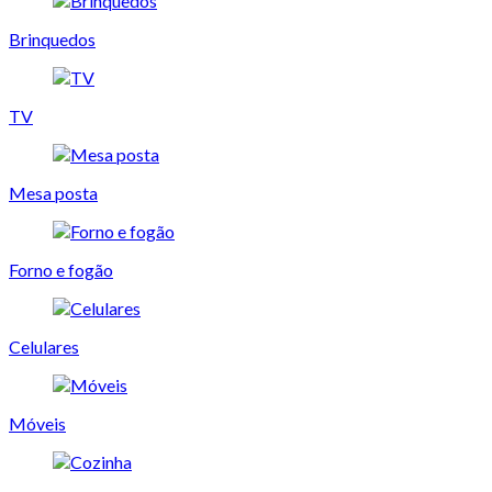
Brinquedos
TV
Mesa posta
Forno e fogão
Celulares
Móveis