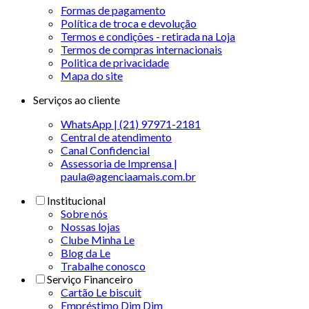
Formas de pagamento
Política de troca e devolução
Termos e condições - retirada na Loja
Termos de compras internacionais
Politica de privacidade
Mapa do site
Serviços ao cliente
WhatsApp | (21) 97971-2181
Central de atendimento
Canal Confidencial
Assessoria de Imprensa |
paula@agenciaamais.com.br
Institucional
Sobre nós
Nossas lojas
Clube Minha Le
Blog da Le
Trabalhe conosco
Serviço Financeiro
Cartão Le biscuit
Empréstimo Dim Dim