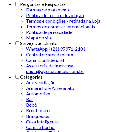
Perguntas e Respostas
Formas de pagamento
Política de troca e devolução
Termos e condições - retirada na Loja
Termos de compras internacionais
Politica de privacidade
Mapa do site
Serviços ao cliente
WhatsApp | (21) 97971-2181
Central de atendimento
Canal Confidencial
Assessoria de Imprensa |
paula@agenciaamais.com.br
Categorias
Ar e ventilação
Armarinho e Artesanato
Automotivo
Bar
Bebê
Bomboniere
Brinquedos
Casa Inteligente
Cama e banho