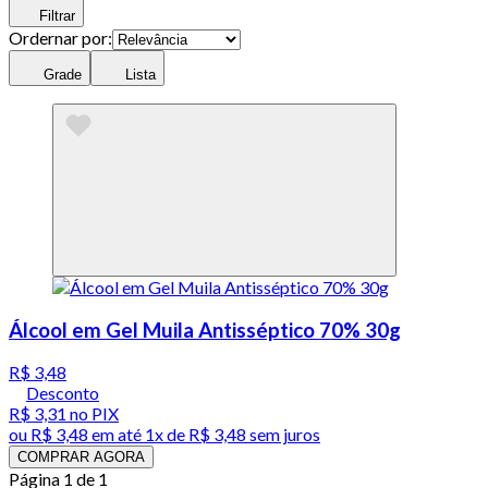
Filtrar
Ordernar por:
Grade
Lista
Álcool em Gel Muila Antisséptico 70% 30g
R$ 3,48
Desconto
R$ 3,31
no PIX
ou
R$ 3,48
em até 1x de
R$ 3,48
sem juros
COMPRAR AGORA
Página 1 de 1