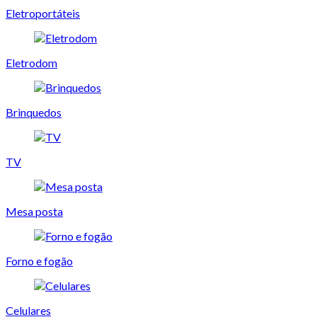
Eletroportáteis
Eletrodom
Brinquedos
TV
Mesa posta
Forno e fogão
Celulares