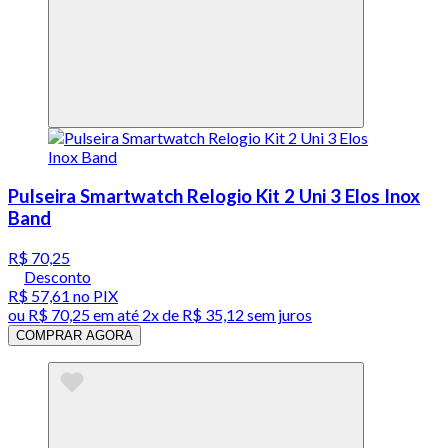
Pulseira Smartwatch Relogio Kit 2 Uni 3 Elos Inox
Band
R$ 70,25
Desconto
R$ 57,61
no PIX
ou
R$ 70,25
em até
2x de R$ 35,12 sem juros
COMPRAR AGORA