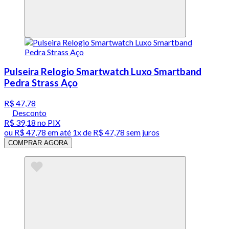
Pulseira Relogio Smartwatch Luxo Smartband
Pedra Strass Aço
R$ 47,78
Desconto
R$ 39,18
no PIX
ou
R$ 47,78
em até 1x de
R$ 47,78
sem juros
COMPRAR AGORA