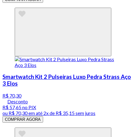
Smartwatch Kit 2 Pulseiras Luxo Pedra Strass Aço
3 Elos
R$ 70,30
Desconto
R$ 57,65
no PIX
ou
R$ 70,30
em até
2x de R$ 35,15 sem juros
COMPRAR AGORA