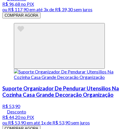
R$ 96,68
no PIX
ou
R$ 117,90
em até
3x de R$ 39,30 sem juros
COMPRAR AGORA
Suporte Organizador De Pendurar Utensilios Na
Cozinha Casa Grande Decoração Organização
R$ 53,90
Desconto
R$ 44,20
no PIX
ou
R$ 53,90
em até 1x de
R$ 53,90
sem juros
COMPRAR AGORA