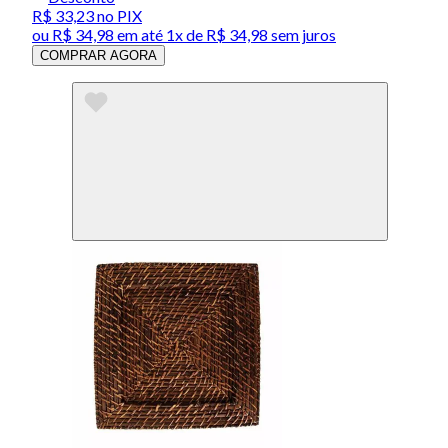
R$ 33,23
no PIX
ou
R$ 34,98
em até 1x de
R$ 34,98
sem juros
COMPRAR AGORA