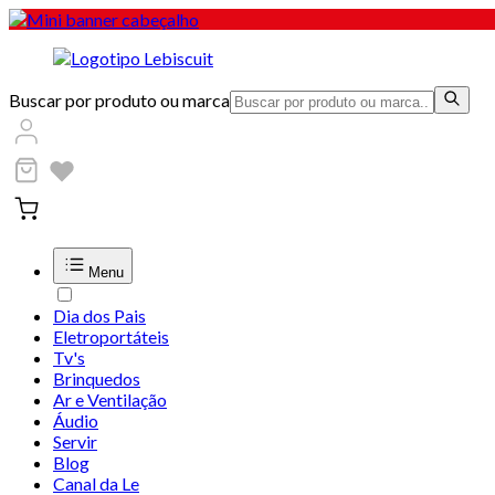
Buscar por produto ou marca
Menu
Dia dos Pais
Eletroportáteis
Tv's
Brinquedos
Ar e Ventilação
Áudio
Servir
Blog
Canal da Le