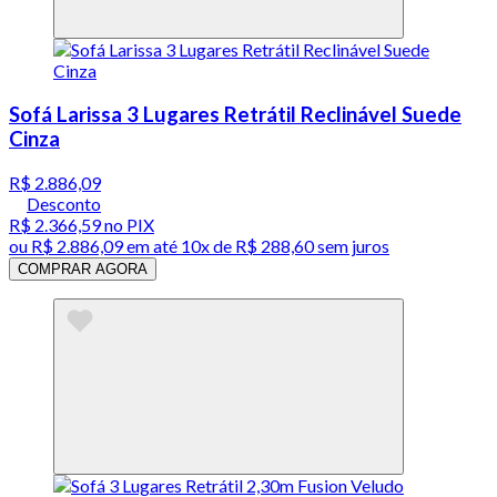
Sofá Larissa 3 Lugares Retrátil Reclinável Suede
Cinza
R$ 2.886,09
Desconto
R$ 2.366,59
no PIX
ou
R$ 2.886,09
em até
10x de R$ 288,60 sem juros
COMPRAR AGORA