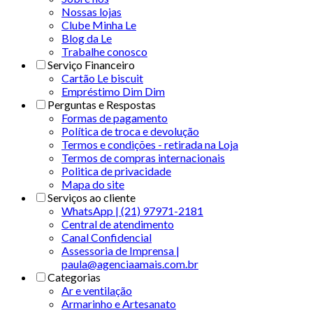
Nossas lojas
Clube Minha Le
Blog da Le
Trabalhe conosco
Serviço Financeiro
Cartão Le biscuit
Empréstimo Dim Dim
Perguntas e Respostas
Formas de pagamento
Política de troca e devolução
Termos e condições - retirada na Loja
Termos de compras internacionais
Politica de privacidade
Mapa do site
Serviços ao cliente
WhatsApp | (21) 97971-2181
Central de atendimento
Canal Confidencial
Assessoria de Imprensa |
paula@agenciaamais.com.br
Categorias
Ar e ventilação
Armarinho e Artesanato