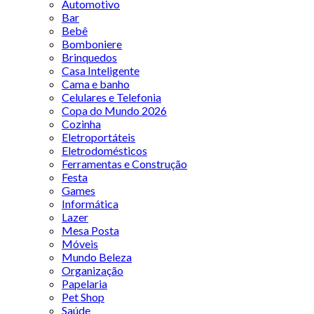
Automotivo
Bar
Bebê
Bomboniere
Brinquedos
Casa Inteligente
Cama e banho
Celulares e Telefonia
Copa do Mundo 2026
Cozinha
Eletroportáteis
Eletrodomésticos
Ferramentas e Construção
Festa
Games
Informática
Lazer
Mesa Posta
Móveis
Mundo Beleza
Organização
Papelaria
Pet Shop
Saúde