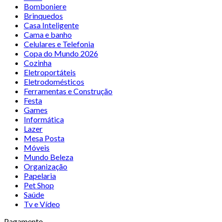
Bomboniere
Brinquedos
Casa Inteligente
Cama e banho
Celulares e Telefonia
Copa do Mundo 2026
Cozinha
Eletroportáteis
Eletrodomésticos
Ferramentas e Construção
Festa
Games
Informática
Lazer
Mesa Posta
Móveis
Mundo Beleza
Organização
Papelaria
Pet Shop
Saúde
Tv e Vídeo
Pagamento