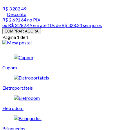
R$ 3.282,49
Desconto
R$ 2.691,64
no PIX
ou
R$ 3.282,49
em até
10x de R$ 328,24 sem juros
COMPRAR AGORA
Página 1 de 1
Cupom
Eletroportáteis
Eletrodom
Brinquedos