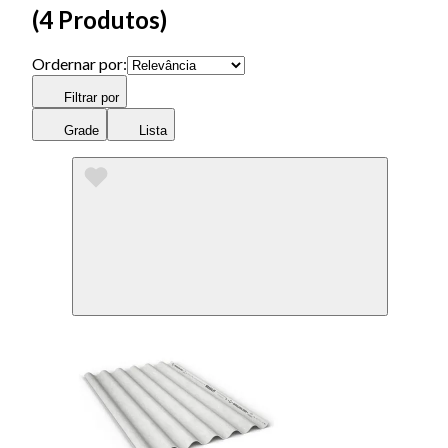
(
4 Produtos
)
Ordernar por:
Filtrar por
Grade
Lista