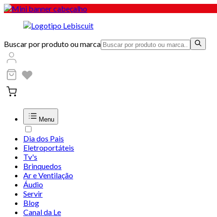
Buscar por produto ou marca
Menu
Dia dos Pais
Eletroportáteis
Tv's
Brinquedos
Ar e Ventilação
Áudio
Servir
Blog
Canal da Le