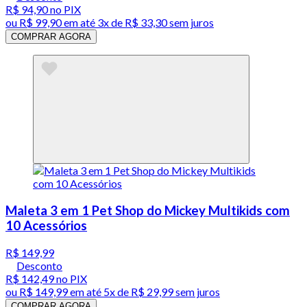
R$ 94,90
no PIX
ou
R$ 99,90
em até
3x de R$ 33,30 sem juros
COMPRAR AGORA
Maleta 3 em 1 Pet Shop do Mickey Multikids com
10 Acessórios
R$ 149,99
Desconto
R$ 142,49
no PIX
ou
R$ 149,99
em até
5x de R$ 29,99 sem juros
COMPRAR AGORA