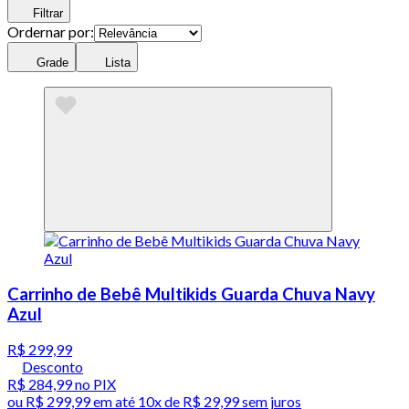
Filtrar
Ordernar por:
Grade
Lista
Carrinho de Bebê Multikids Guarda Chuva Navy
Azul
R$ 299,99
Desconto
R$ 284,99
no PIX
ou
R$ 299,99
em até
10x de R$ 29,99 sem juros