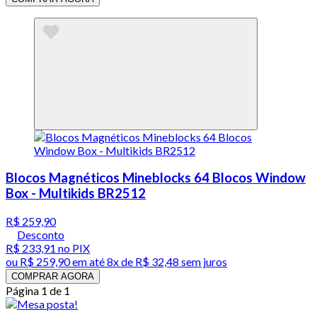
Blocos Magnéticos Mineblocks 64 Blocos Window
Box - Multikids BR2512
R$ 259,90
Desconto
R$ 233,91
no PIX
ou
R$ 259,90
em até
8x de R$ 32,48 sem juros
COMPRAR AGORA
Página 1 de 1