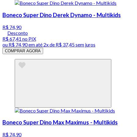
Boneco Super Dino Derek Dynamo - Multikids
R$ 74,90
Desconto
R$ 67,41
no PIX
ou
R$ 74,90
em até
2x de R$ 37,45 sem juros
COMPRAR AGORA
Boneco Super Dino Max Maximus - Multikids
R$ 74,90