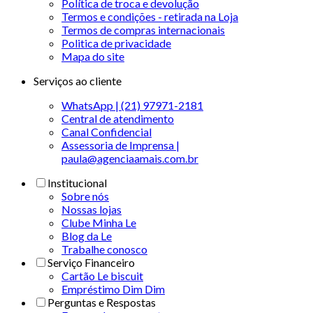
Política de troca e devolução
Termos e condições - retirada na Loja
Termos de compras internacionais
Politica de privacidade
Mapa do site
Serviços ao cliente
WhatsApp | (21) 97971-2181
Central de atendimento
Canal Confidencial
Assessoria de Imprensa |
paula@agenciaamais.com.br
Institucional
Sobre nós
Nossas lojas
Clube Minha Le
Blog da Le
Trabalhe conosco
Serviço Financeiro
Cartão Le biscuit
Empréstimo Dim Dim
Perguntas e Respostas