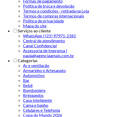
Formas de pagamento
Política de troca e devolução
Termos e condições - retirada na Loja
Termos de compras internacionais
Politica de privacidade
Mapa do site
Serviços ao cliente
WhatsApp | (21) 97971-2181
Central de atendimento
Canal Confidencial
Assessoria de Imprensa |
paula@agenciaamais.com.br
Categorias
Ar e ventilação
Armarinho e Artesanato
Automotivo
Bar
Bebê
Bomboniere
Brinquedos
Casa Inteligente
Cama e banho
Celulares e Telefonia
Copa do Mundo 2026