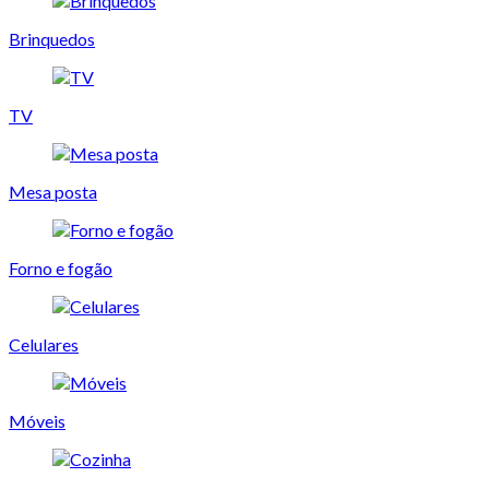
Brinquedos
TV
Mesa posta
Forno e fogão
Celulares
Móveis