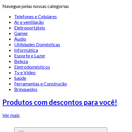
Navegue pelas nossas categorias
Telefones e Celulares
Ar e ventilação
Eletroportáteis
Gamer
Áudio
Utilidades Domésticas
Informática
Esporte e Lazer
Beleza
Eletrodomésticos
Tv e Vídeo
Saúde
Ferramentas e Construção
Brinquedos
Produtos com descontos para você!
Ver mais