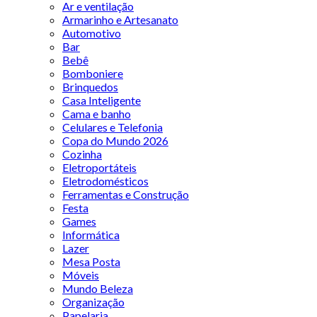
Ar e ventilação
Armarinho e Artesanato
Automotivo
Bar
Bebê
Bomboniere
Brinquedos
Casa Inteligente
Cama e banho
Celulares e Telefonia
Copa do Mundo 2026
Cozinha
Eletroportáteis
Eletrodomésticos
Ferramentas e Construção
Festa
Games
Informática
Lazer
Mesa Posta
Móveis
Mundo Beleza
Organização
Papelaria