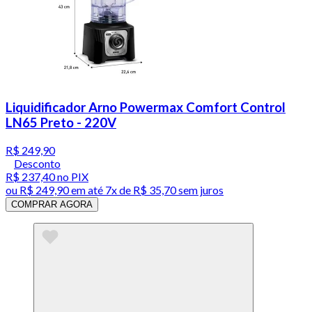
Liquidificador Arno Powermax Comfort Control
LN65 Preto - 220V
R$ 249,90
Desconto
R$ 237,40
no PIX
ou
R$ 249,90
em até
7x de R$ 35,70 sem juros
COMPRAR AGORA