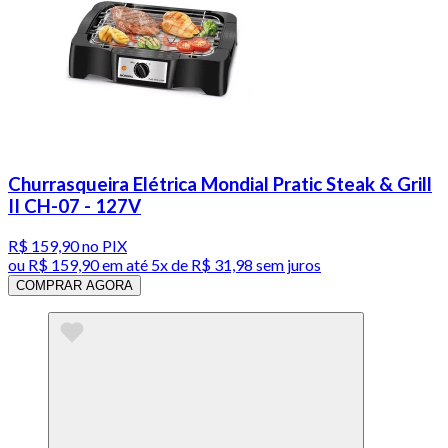
Churrasqueira Elétrica Mondial Pratic Steak & Grill
II CH-07 - 127V
R$ 159,90
no PIX
ou
R$ 159,90
em até
5x de R$ 31,98 sem juros
COMPRAR AGORA