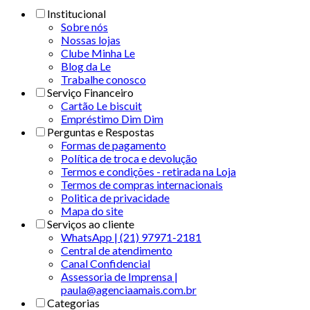
Institucional
Sobre nós
Nossas lojas
Clube Minha Le
Blog da Le
Trabalhe conosco
Serviço Financeiro
Cartão Le biscuit
Empréstimo Dim Dim
Perguntas e Respostas
Formas de pagamento
Política de troca e devolução
Termos e condições - retirada na Loja
Termos de compras internacionais
Politica de privacidade
Mapa do site
Serviços ao cliente
WhatsApp | (21) 97971-2181
Central de atendimento
Canal Confidencial
Assessoria de Imprensa |
paula@agenciaamais.com.br
Categorias