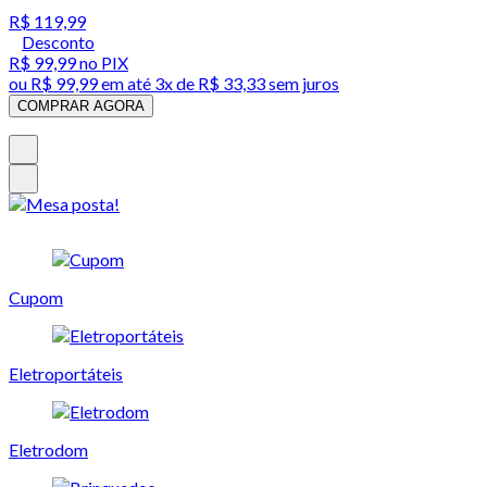
R$ 119,99
Desconto
R$ 99,99
no PIX
ou
R$ 99,99
em até
3x de R$ 33,33 sem juros
COMPRAR AGORA
Cupom
Eletroportáteis
Eletrodom