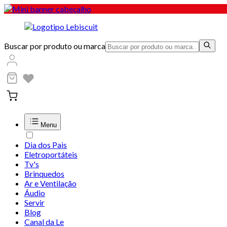
Buscar por produto ou marca
Menu
Dia dos Pais
Eletroportáteis
Tv's
Brinquedos
Ar e Ventilação
Áudio
Servir
Blog
Canal da Le