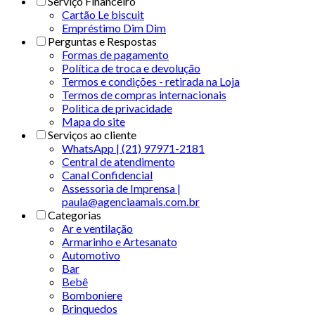
Serviço Financeiro
Cartão Le biscuit
Empréstimo Dim Dim
Perguntas e Respostas
Formas de pagamento
Política de troca e devolução
Termos e condições - retirada na Loja
Termos de compras internacionais
Politica de privacidade
Mapa do site
Serviços ao cliente
WhatsApp | (21) 97971-2181
Central de atendimento
Canal Confidencial
Assessoria de Imprensa |
paula@agenciaamais.com.br
Categorias
Ar e ventilação
Armarinho e Artesanato
Automotivo
Bar
Bebê
Bomboniere
Brinquedos