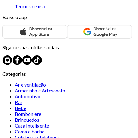
Termos de uso
Baixe o app
Siga-nos nas mídias sociais
Categorias
Ar e ventilação
Armarinho e Artesanato
Automotivo
Bar
Bebê
Bomboniere
Brinquedos
Casa Inteligente
Cama e banho
Celulares e Telefonia