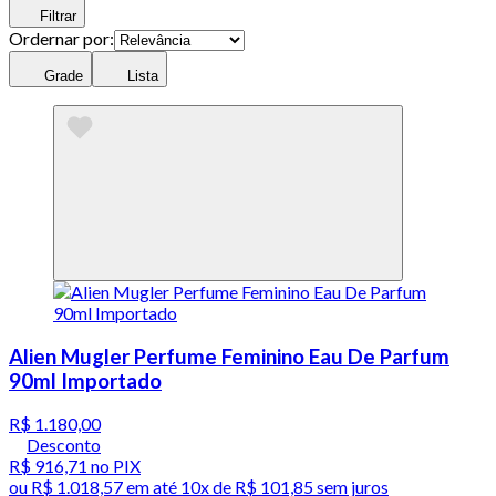
Filtrar
Ordernar por:
Grade
Lista
Alien Mugler Perfume Feminino Eau De Parfum
90ml Importado
R$ 1.180,00
Desconto
R$ 916,71
no PIX
ou
R$ 1.018,57
em até
10x de R$ 101,85 sem juros