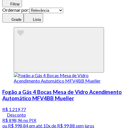
Filtrar
Ordernar por:
Grade
Lista
Fogão a Gás 4 Bocas Mesa de Vidro Acendimento
Automático MFV4BB Mueller
R$ 1.219,77
Desconto
R$ 898,96
no PIX
ou
R$ 998,84
em até
10x de R$ 99,88 sem juros