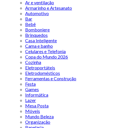
Ar e ventilação
Armarinho e Artesanato
Automotivo
Bar
Bebê
Bomboniere
Brinquedos
Casa Inteligente
Cama e banho
Celulares e Telefonia
Copa do Mundo 2026
Cozinha
Eletroportáteis
Eletrodomésticos
Ferramentas e Construção
Festa
Games
Informática
Lazer
Mesa Posta
Móveis
Mundo Beleza
Organização
Papelaria