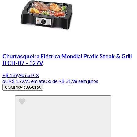
Churrasqueira Elétrica Mondial Pratic Steak & Grill
II CH-07 - 127V
R$ 159,90
no PIX
ou
R$ 159,90
em até
5x de R$ 31,98 sem juros
COMPRAR AGORA