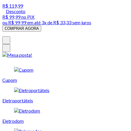
R$ 119,99
Desconto
R$ 99,99
no PIX
ou
R$ 99,99
em até
3x de R$ 33,33 sem juros
COMPRAR AGORA
Cupom
Eletroportáteis
Eletrodom