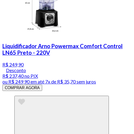
Liquidificador Arno Powermax Comfort Control
LN65 Preto - 220V
R$ 249,90
Desconto
R$ 237,40
no PIX
ou
R$ 249,90
em até
7x de R$ 35,70 sem juros
COMPRAR AGORA