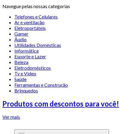
Navegue pelas nossas categorias
Telefones e Celulares
Ar e ventilação
Eletroportáteis
Gamer
Áudio
Utilidades Domésticas
Informática
Esporte e Lazer
Beleza
Eletrodomésticos
Tv e Vídeo
Saúde
Ferramentas e Construção
Brinquedos
Produtos com descontos para você!
Ver mais