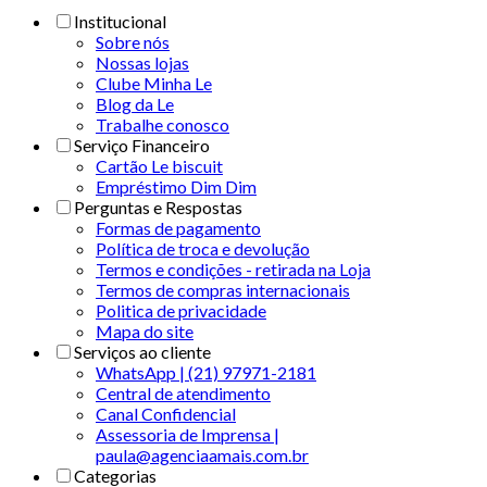
Institucional
Sobre nós
Nossas lojas
Clube Minha Le
Blog da Le
Trabalhe conosco
Serviço Financeiro
Cartão Le biscuit
Empréstimo Dim Dim
Perguntas e Respostas
Formas de pagamento
Política de troca e devolução
Termos e condições - retirada na Loja
Termos de compras internacionais
Politica de privacidade
Mapa do site
Serviços ao cliente
WhatsApp | (21) 97971-2181
Central de atendimento
Canal Confidencial
Assessoria de Imprensa |
paula@agenciaamais.com.br
Categorias