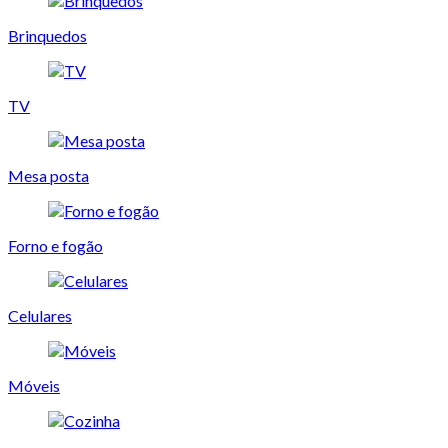
Brinquedos
TV
Mesa posta
Forno e fogão
Celulares
Móveis