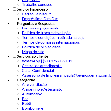
Trabalhe conosco
Serviço Financeiro
Cartão Le biscuit
Empréstimo Dim Dim
Perguntas e Respostas
Formas de pagamento
Política de troca e devolução
Termos e condições - retirada na Loja
Termos de compras internacionais
Politica de privacidade
Mapa do site
Serviços ao cliente
WhatsApp | (21) 97971-2181
Central de atendimento
Canal Confidencial
Assessoria de Imprensa | paula@agenciaamais.com.
Categorias
Ar e ventilação
Armarinho e Artesanato
Automotivo
Bar
Bebê
Bomboniere