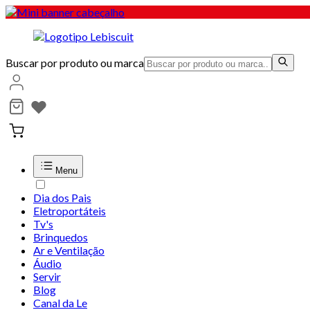
Buscar por produto ou marca
Menu
Dia dos Pais
Eletroportáteis
Tv's
Brinquedos
Ar e Ventilação
Áudio
Servir
Blog
Canal da Le