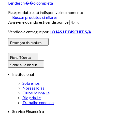
Ler descri��o completa
Este produto está indisponivel no momento
Buscar produtos similares
Avise-me quando estiver disponivel
Vendido e entregue por:
LOJAS LE BISCUIT S/A
Descrição do produto
Ficha Técnica
Sobre a Le biscuit
Institucional
Sobre nós
Nossas lojas
Clube Minha Le
Blog da Le
Trabalhe conosco
Serviço Financeiro