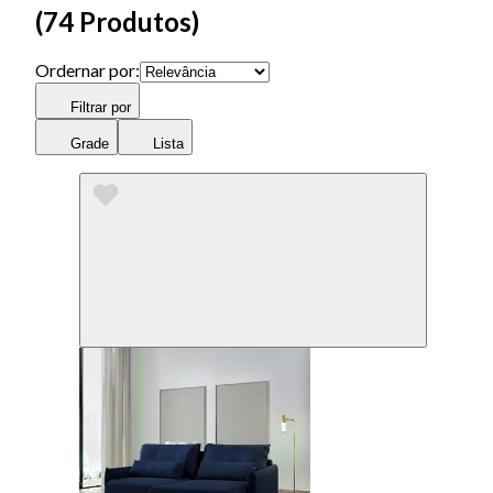
(
74 Produtos
)
Ordernar por:
Filtrar por
Grade
Lista