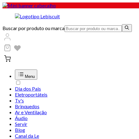
Buscar por produto ou marca
Menu
Dia dos Pais
Eletroportáteis
Tv's
Brinquedos
Ar e Ventilação
Áudio
Servir
Blog
Canal da Le