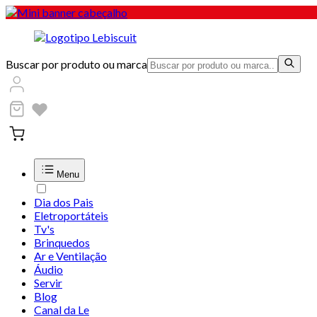
Buscar por produto ou marca
Menu
Dia dos Pais
Eletroportáteis
Tv's
Brinquedos
Ar e Ventilação
Áudio
Servir
Blog
Canal da Le