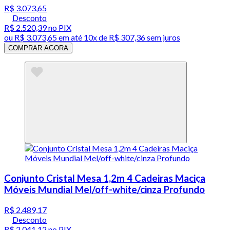
R$ 3.073,65
Desconto
R$ 2.520,39
no PIX
ou
R$ 3.073,65
em até
10x de R$ 307,36 sem juros
COMPRAR AGORA
Conjunto Cristal Mesa 1,2m 4 Cadeiras Maciça
Móveis Mundial Mel/off-white/cinza Profundo
R$ 2.489,17
Desconto
R$ 2.041,12
no PIX