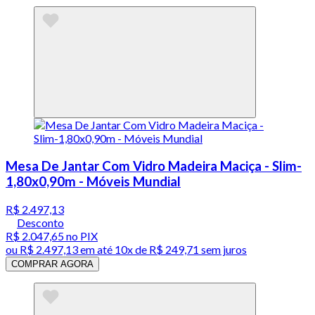
Mesa De Jantar Com Vidro Madeira Maciça - Slim-
1,80x0,90m - Móveis Mundial
R$ 2.497,13
Desconto
R$ 2.047,65
no PIX
ou
R$ 2.497,13
em até
10x de R$ 249,71 sem juros
COMPRAR AGORA