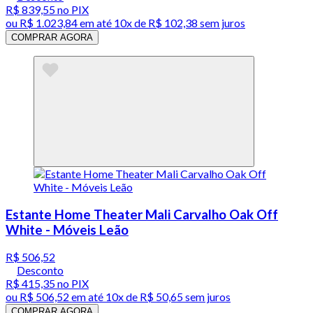
R$ 839,55
no PIX
ou
R$ 1.023,84
em até
10x de R$ 102,38 sem juros
COMPRAR AGORA
Estante Home Theater Mali Carvalho Oak Off
White - Móveis Leão
R$ 506,52
Desconto
R$ 415,35
no PIX
ou
R$ 506,52
em até
10x de R$ 50,65 sem juros
COMPRAR AGORA