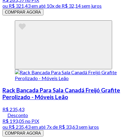
ou
R$ 321,43
em até
10x de R$ 32,14 sem juros
COMPRAR AGORA
Rack Bancada Para Sala Canadá Freijó Grafite
Perolizado - Móveis Leão
R$ 235,43
Desconto
R$ 193,05
no PIX
ou
R$ 235,43
em até
7x de R$ 33,63 sem juros
COMPRAR AGORA