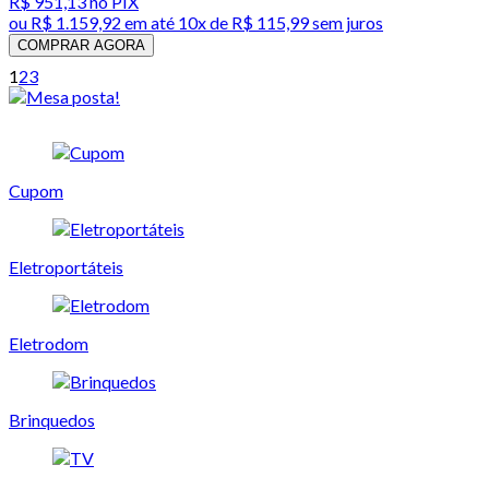
R$ 951,13
no PIX
ou
R$ 1.159,92
em até
10x de R$ 115,99 sem juros
COMPRAR AGORA
1
2
3
Cupom
Eletroportáteis
Eletrodom
Brinquedos