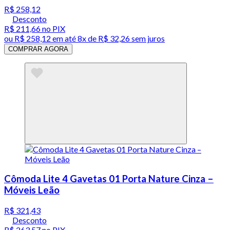
R$ 258,12
Desconto
R$ 211,66
no PIX
ou
R$ 258,12
em até
8x de R$ 32,26 sem juros
COMPRAR AGORA
Cômoda Lite 4 Gavetas 01 Porta Nature Cinza –
Móveis Leão
R$ 321,43
Desconto
R$ 263,57
no PIX