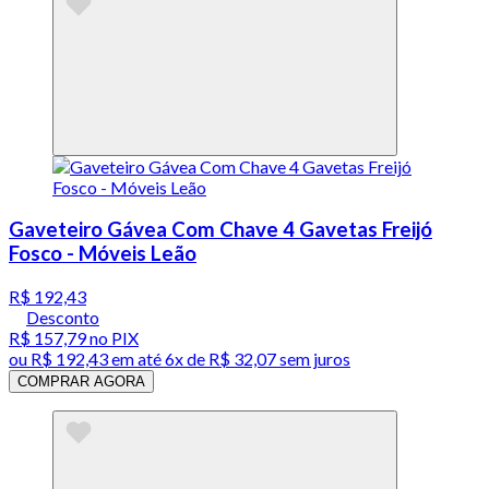
Gaveteiro Gávea Com Chave 4 Gavetas Freijó
Fosco - Móveis Leão
R$ 192,43
Desconto
R$ 157,79
no PIX
ou
R$ 192,43
em até
6x de R$ 32,07 sem juros
COMPRAR AGORA