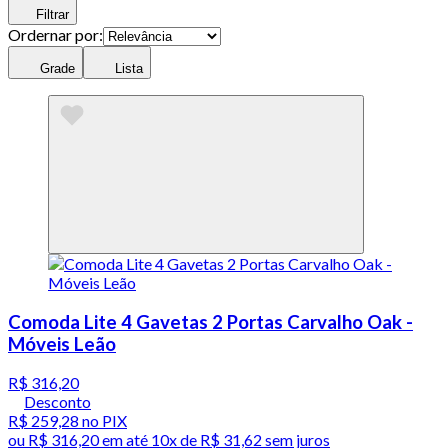
Filtrar
Ordernar por:
Grade
Lista
Comoda Lite 4 Gavetas 2 Portas Carvalho Oak -
Móveis Leão
R$ 316,20
Desconto
R$ 259,28
no PIX
ou
R$ 316,20
em até
10x de R$ 31,62 sem juros