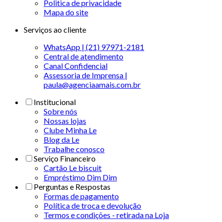
Politica de privacidade
Mapa do site
Serviços ao cliente
WhatsApp | (21) 97971-2181
Central de atendimento
Canal Confidencial
Assessoria de Imprensa |
paula@agenciaamais.com.br
Institucional
Sobre nós
Nossas lojas
Clube Minha Le
Blog da Le
Trabalhe conosco
Serviço Financeiro
Cartão Le biscuit
Empréstimo Dim Dim
Perguntas e Respostas
Formas de pagamento
Política de troca e devolução
Termos e condições - retirada na Loja