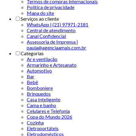
Termos de compras internacionais
Politica de privacidade
Mapa do site
Serviços ao cliente
WhatsApp | (21) 97971-2181
Central de atendimento
Canal Confidencial
Assessoria de Imprensa |
paula@agenciaamais.com.br
Categorias
Ar e ventilação
Armarinho e Artesanato
Automotivo
Bar
Bebê
Bomboniere
Brinquedos
Casa Inteligente
Cama e banho
Celulares e Telefonia
Copa do Mundo 2026
Cozinha
Eletroportáteis
Eletrodomésticos