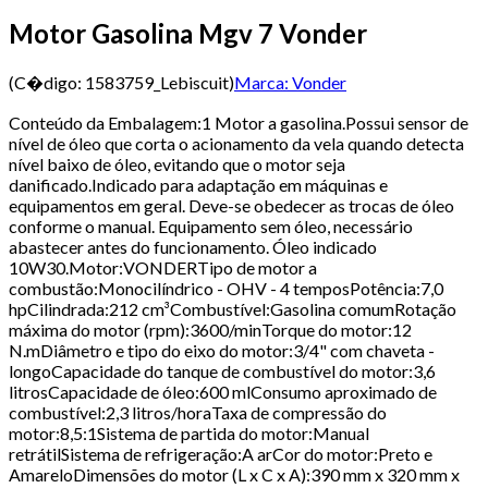
Motor Gasolina Mgv 7 Vonder
(C�digo:
1583759_Lebiscuit
)
Marca:
Vonder
Conteúdo da Embalagem:1 Motor a gasolina.Possui sensor de
nível de óleo que corta o acionamento da vela quando detecta
nível baixo de óleo, evitando que o motor seja
danificado.Indicado para adaptação em máquinas e
equipamentos em geral. Deve-se obedecer as trocas de óleo
conforme o manual. Equipamento sem óleo, necessário
abastecer antes do funcionamento. Óleo indicado
10W30.Motor:VONDERTipo de motor a
combustão:Monocilíndrico - OHV - 4 temposPotência:7,0
hpCilindrada:212 cm³Combustível:Gasolina comumRotação
máxima do motor (rpm):3600/minTorque do motor:12
N.mDiâmetro e tipo do eixo do motor:3/4" com chaveta -
longoCapacidade do tanque de combustível do motor:3,6
litrosCapacidade de óleo:600 mlConsumo aproximado de
combustível:2,3 litros/horaTaxa de compressão do
motor:8,5:1Sistema de partida do motor:Manual
retrátilSistema de refrigeração:A arCor do motor:Preto e
AmareloDimensões do motor (L x C x A):390 mm x 320 mm x