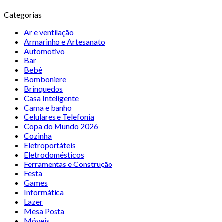
Categorias
Ar e ventilação
Armarinho e Artesanato
Automotivo
Bar
Bebê
Bomboniere
Brinquedos
Casa Inteligente
Cama e banho
Celulares e Telefonia
Copa do Mundo 2026
Cozinha
Eletroportáteis
Eletrodomésticos
Ferramentas e Construção
Festa
Games
Informática
Lazer
Mesa Posta
Móveis