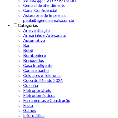
WhatsApp | (21) 97971-2181
Central de atendimento
Canal Confidencial
Assessoria de Imprensa |
paula@agenciaamais.com.br
Categorias
Ar e ventilação
Armarinho e Artesanato
Automotivo
Bar
Bebê
Bomboniere
Brinquedos
Casa Inteligente
Cama e banho
Celulares e Telefonia
Copa do Mundo 2026
Cozinha
Eletroportáteis
Eletrodomésticos
Ferramentas e Construção
Festa
Games
Informática