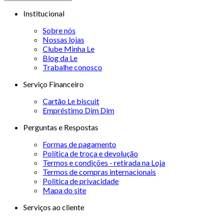
Institucional
Sobre nós
Nossas lojas
Clube Minha Le
Blog da Le
Trabalhe conosco
Serviço Financeiro
Cartão Le biscuit
Empréstimo Dim Dim
Perguntas e Respostas
Formas de pagamento
Política de troca e devolução
Termos e condições - retirada na Loja
Termos de compras internacionais
Politica de privacidade
Mapa do site
Serviços ao cliente