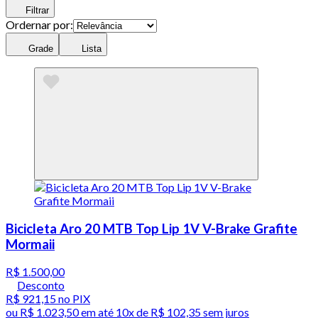
Filtrar
Ordernar por:
Grade
Lista
Bicicleta Aro 20 MTB Top Lip 1V V-Brake Grafite
Mormaii
R$ 1.500,00
Desconto
R$ 921,15
no PIX
ou
R$ 1.023,50
em até
10x de R$ 102,35 sem juros