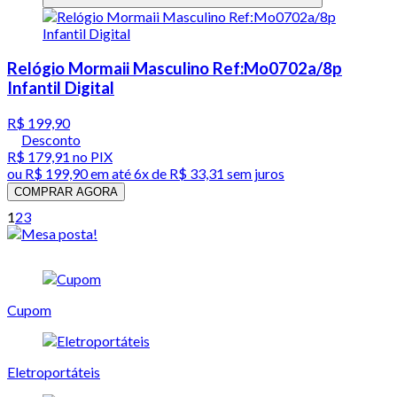
Relógio Mormaii Masculino Ref:Mo0702a/8p
Infantil Digital
R$ 199,90
Desconto
R$ 179,91
no PIX
ou
R$ 199,90
em até
6x de R$ 33,31 sem juros
COMPRAR AGORA
1
2
3
Cupom
Eletroportáteis