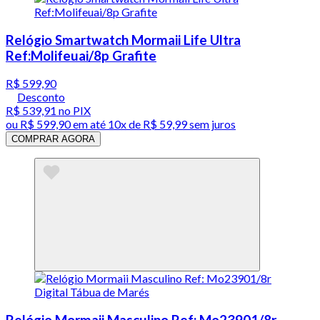
Relógio Smartwatch Mormaii Life Ultra
Ref:Molifeuai/8p Grafite
R$ 599,90
Desconto
R$ 539,91
no PIX
ou
R$ 599,90
em até
10x de R$ 59,99 sem juros
COMPRAR AGORA
Relógio Mormaii Masculino Ref: Mo23901/8r