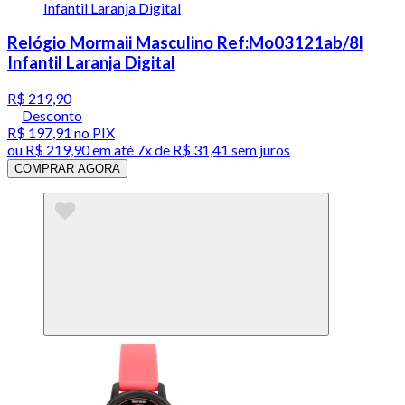
Relógio Mormaii Masculino Ref:Mo03121ab/8l
Infantil Laranja Digital
R$ 219,90
Desconto
R$ 197,91
no PIX
ou
R$ 219,90
em até
7x de R$ 31,41 sem juros
COMPRAR AGORA