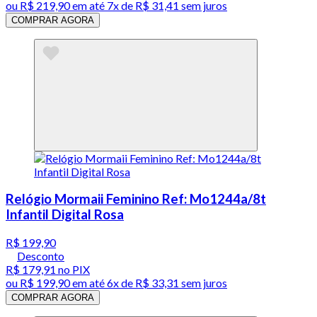
ou
R$ 219,90
em até
7x de R$ 31,41 sem juros
COMPRAR AGORA
Relógio Mormaii Feminino Ref: Mo1244a/8t
Infantil Digital Rosa
R$ 199,90
Desconto
R$ 179,91
no PIX
ou
R$ 199,90
em até
6x de R$ 33,31 sem juros
COMPRAR AGORA