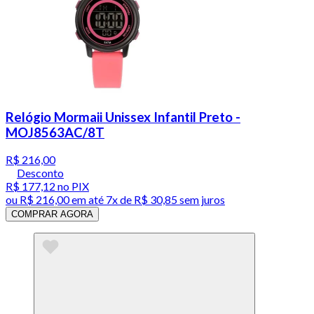
Relógio Mormaii Unissex Infantil Preto -
MOJ8563AC/8T
R$ 216,00
Desconto
R$ 177,12
no PIX
ou
R$ 216,00
em até
7x de R$ 30,85 sem juros
COMPRAR AGORA