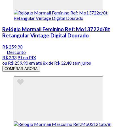
Relógio Mormaii Feminino Ref: Mo13722d/8t
Retangular Vintage Digital Dourado
R$ 259,90
Desconto
R$ 233,91
no PIX
ou
R$ 259,90
em até
8x de R$ 32,48 sem juros
COMPRAR AGORA