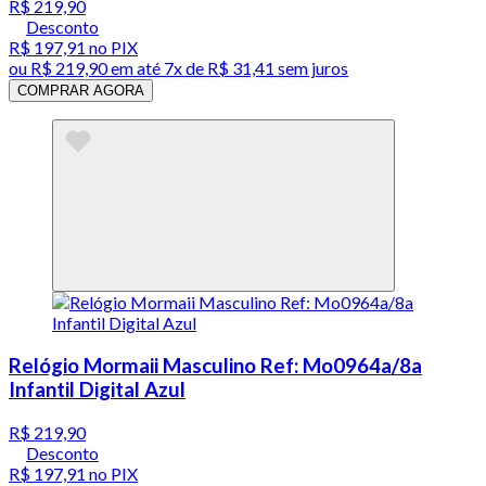
R$ 219,90
Desconto
R$ 197,91
no PIX
ou
R$ 219,90
em até
7x de R$ 31,41 sem juros
COMPRAR AGORA
Relógio Mormaii Masculino Ref: Mo0964a/8a
Infantil Digital Azul
R$ 219,90
Desconto
R$ 197,91
no PIX