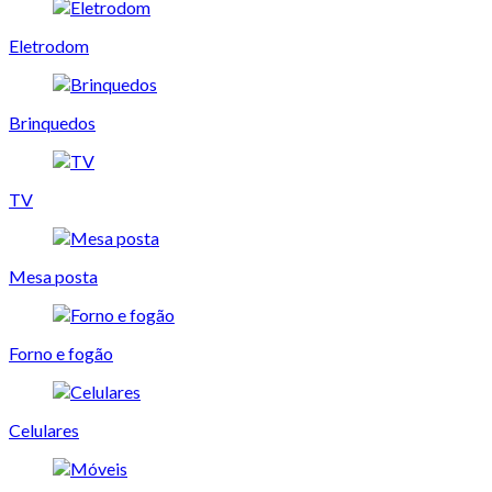
Eletrodom
Brinquedos
TV
Mesa posta
Forno e fogão
Celulares