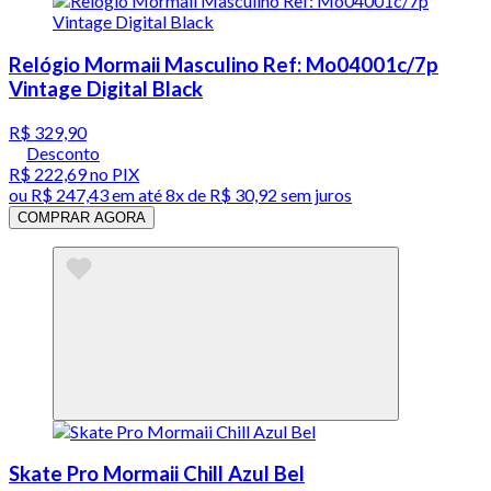
Relógio Mormaii Masculino Ref: Mo04001c/7p
Vintage Digital Black
R$ 329,90
Desconto
R$ 222,69
no PIX
ou
R$ 247,43
em até
8x de R$ 30,92 sem juros
COMPRAR AGORA
Skate Pro Mormaii Chill Azul Bel