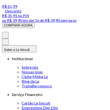
R$ 61,99
Desconto
R$ 35,91
no PIX
ou
R$ 39,90
em até 1x de
R$ 39,90
sem juros
COMPRAR AGORA
Sobre a Le biscuit
Institucional
Sobre nós
Nossas lojas
Clube Minha Le
Blog da Le
Trabalhe conosco
Serviço Financeiro
Cartão Le biscuit
Empréstimo Dim Dim