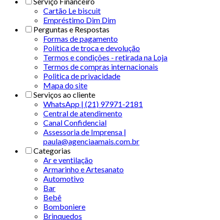
Serviço Financeiro
Cartão Le biscuit
Empréstimo Dim Dim
Perguntas e Respostas
Formas de pagamento
Política de troca e devolução
Termos e condições - retirada na Loja
Termos de compras internacionais
Politica de privacidade
Mapa do site
Serviços ao cliente
WhatsApp | (21) 97971-2181
Central de atendimento
Canal Confidencial
Assessoria de Imprensa |
paula@agenciaamais.com.br
Categorias
Ar e ventilação
Armarinho e Artesanato
Automotivo
Bar
Bebê
Bomboniere
Brinquedos