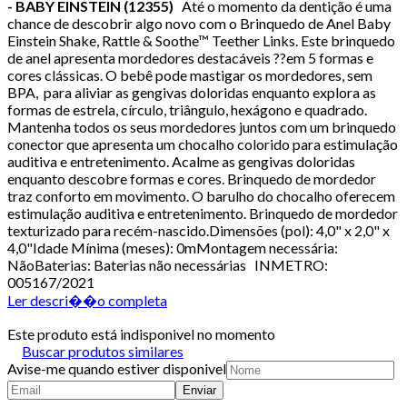
- BABY EINSTEIN (12355)
Até o momento da dentição é uma
chance de descobrir algo novo com o Brinquedo de Anel Baby
Einstein Shake, Rattle & Soothe™ Teether Links. Este brinquedo
de anel apresenta mordedores destacáveis ??em 5 formas e
cores clássicas. O bebê pode mastigar os mordedores, sem
BPA, para aliviar as gengivas doloridas enquanto explora as
formas de estrela, círculo, triângulo, hexágono e quadrado.
Mantenha todos os seus mordedores juntos com um brinquedo
conector que apresenta um chocalho colorido para estimulação
auditiva e entretenimento. Acalme as gengivas doloridas
enquanto descobre formas e cores. Brinquedo de mordedor
traz conforto em movimento. O barulho do chocalho oferecem
estimulação auditiva e entretenimento. Brinquedo de mordedor
texturizado para recém-nascido.Dimensões (pol): 4,0" x 2,0" x
4,0"Idade Mínima (meses): 0mMontagem necessária:
NãoBaterias: Baterias não necessárias INMETRO:
005167/2021
Ler descri��o completa
Este produto está indisponivel no momento
Buscar produtos similares
Avise-me quando estiver disponivel
Enviar