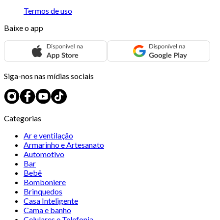
Termos de uso
Baixe o app
Siga-nos nas mídias sociais
Categorias
Ar e ventilação
Armarinho e Artesanato
Automotivo
Bar
Bebê
Bomboniere
Brinquedos
Casa Inteligente
Cama e banho
Celulares e Telefonia