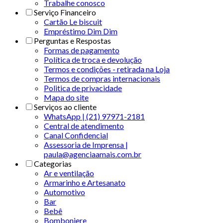
Trabalhe conosco
Serviço Financeiro
Cartão Le biscuit
Empréstimo Dim Dim
Perguntas e Respostas
Formas de pagamento
Política de troca e devolução
Termos e condições - retirada na Loja
Termos de compras internacionais
Politica de privacidade
Mapa do site
Serviços ao cliente
WhatsApp | (21) 97971-2181
Central de atendimento
Canal Confidencial
Assessoria de Imprensa |
paula@agenciaamais.com.br
Categorias
Ar e ventilação
Armarinho e Artesanato
Automotivo
Bar
Bebê
Bomboniere