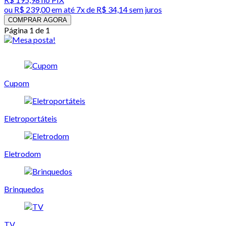
ou
R$ 239,00
em até
7x de R$ 34,14 sem juros
COMPRAR AGORA
Página 1 de 1
Cupom
Eletroportáteis
Eletrodom
Brinquedos
TV