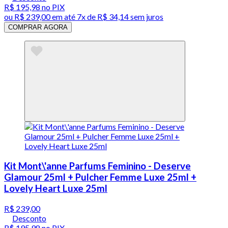
R$ 195,98
no PIX
ou
R$ 239,00
em até
7x de R$ 34,14 sem juros
COMPRAR AGORA
Kit Mont\'anne Parfums Feminino - Deserve
Glamour 25ml + Pulcher Femme Luxe 25ml +
Lovely Heart Luxe 25ml
R$ 239,00
Desconto
R$ 195,98
no PIX