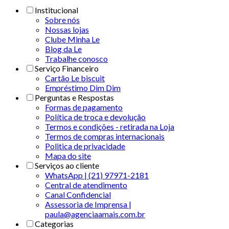
Institucional
Sobre nós
Nossas lojas
Clube Minha Le
Blog da Le
Trabalhe conosco
Serviço Financeiro
Cartão Le biscuit
Empréstimo Dim Dim
Perguntas e Respostas
Formas de pagamento
Política de troca e devolução
Termos e condições - retirada na Loja
Termos de compras internacionais
Politica de privacidade
Mapa do site
Serviços ao cliente
WhatsApp | (21) 97971-2181
Central de atendimento
Canal Confidencial
Assessoria de Imprensa |
paula@agenciaamais.com.br
Categorias