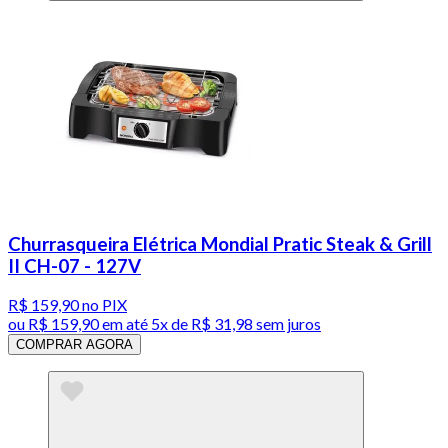
Churrasqueira Elétrica Mondial Pratic Steak & Grill
II CH-07 - 127V
R$ 159,90
no PIX
ou
R$ 159,90
em até
5x de R$ 31,98 sem juros
COMPRAR AGORA