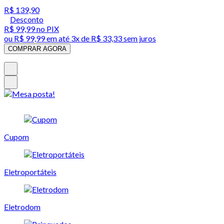
R$ 139,90
Desconto
R$ 99,99
no PIX
ou
R$ 99,99
em até
3x de R$ 33,33 sem juros
COMPRAR AGORA
Cupom
Eletroportáteis
Eletrodom