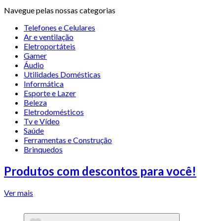
Navegue pelas nossas categorias
Telefones e Celulares
Ar e ventilação
Eletroportáteis
Gamer
Áudio
Utilidades Domésticas
Informática
Esporte e Lazer
Beleza
Eletrodomésticos
Tv e Vídeo
Saúde
Ferramentas e Construção
Brinquedos
Produtos com descontos para você!
Ver mais