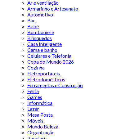
Ar e ventilação
Armarinho e Artesanato
Automotivo
Bar
Bebê
Bomboniere
Brinquedos
Casa Inteligente
Cama e banho
Celulares e Telefonia
Copa do Mundo 2026
Cozinha
Eletroportáteis
Eletrodomésticos
Ferramentas e Construção
Festa
Games
Informática
Lazer
Mesa Posta
Móveis
Mundo Beleza
Organização
Papelaria