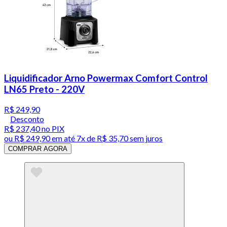
Liquidificador Arno Powermax Comfort Control
LN65 Preto - 220V
R$ 249,90
Desconto
R$ 237,40
no PIX
ou
R$ 249,90
em até
7x de R$ 35,70 sem juros
COMPRAR AGORA