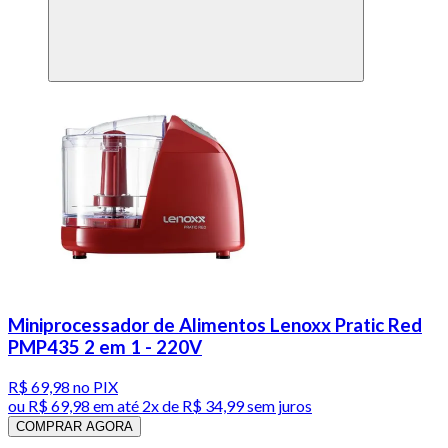
Miniprocessador de Alimentos Lenoxx Pratic Red
PMP435 2 em 1 - 220V
R$ 69,98
no PIX
ou
R$ 69,98
em até
2x de R$ 34,99 sem juros
COMPRAR AGORA