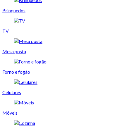
Brinquedos
TV
Mesa posta
Forno e fogão
Celulares
Móveis