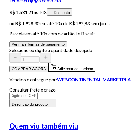
Ler descri��o completa
R$ 1.581,21
no PIX
Desconto
ou
R$ 1.928,30
em até
10x de R$ 192,83 sem juros
Parcele em até
10
x com o cartão
Le Biscuit
Ver mais formas de pagamento
Selecione ou digite a quantidade desejada
COMPRAR AGORA
Adicionar ao carrinho
Vendido e entregue por:
WEBCONTINENTAL MARKETPLA
Consultar frete e prazo
Descrição do produto
Quem viu também viu