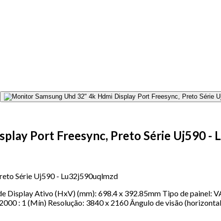
play Port Freesync, Preto Série Uj590 -
reto Série Uj590 - Lu32j590uqlmzd
Display Ativo (HxV) (mm): 698.4 x 392.85mm Tipo de painel: VA
2000 : 1 (Mín) Resolução: 3840 x 2160 Ângulo de visão (horizontal