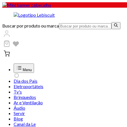
Buscar por produto ou marca
Menu
Dia dos Pais
Eletroportáteis
Tv's
Brinquedos
Ar e Ventilação
Áudio
Servir
Blog
Canal da Le