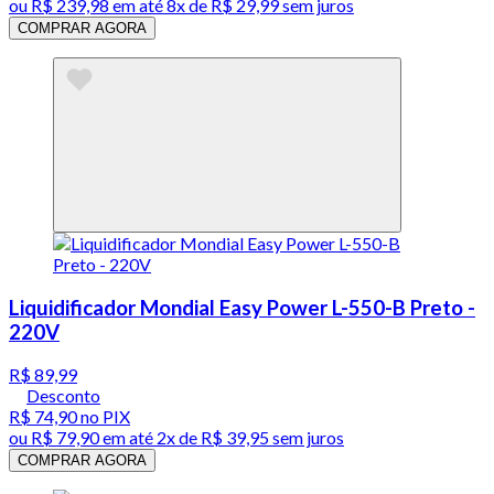
ou
R$ 239,98
em até
8x de R$ 29,99 sem juros
COMPRAR AGORA
Liquidificador Mondial Easy Power L-550-B Preto -
220V
R$ 89,99
Desconto
R$ 74,90
no PIX
ou
R$ 79,90
em até
2x de R$ 39,95 sem juros
COMPRAR AGORA