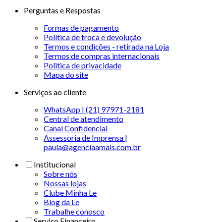
Perguntas e Respostas
Formas de pagamento
Política de troca e devolução
Termos e condições - retirada na Loja
Termos de compras internacionais
Politica de privacidade
Mapa do site
Serviços ao cliente
WhatsApp | (21) 97971-2181
Central de atendimento
Canal Confidencial
Assessoria de Imprensa |
paula@agenciaamais.com.br
Institucional
Sobre nós
Nossas lojas
Clube Minha Le
Blog da Le
Trabalhe conosco
Serviço Financeiro