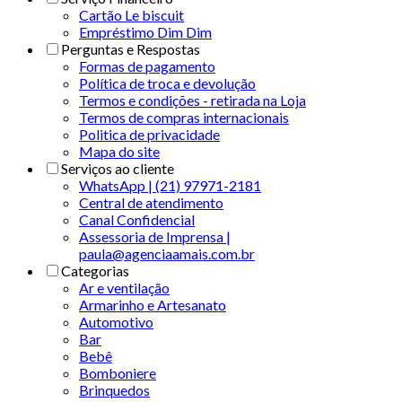
Cartão Le biscuit
Empréstimo Dim Dim
Perguntas e Respostas
Formas de pagamento
Política de troca e devolução
Termos e condições - retirada na Loja
Termos de compras internacionais
Politica de privacidade
Mapa do site
Serviços ao cliente
WhatsApp | (21) 97971-2181
Central de atendimento
Canal Confidencial
Assessoria de Imprensa |
paula@agenciaamais.com.br
Categorias
Ar e ventilação
Armarinho e Artesanato
Automotivo
Bar
Bebê
Bomboniere
Brinquedos