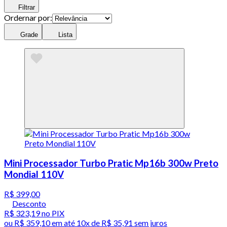
Filtrar
Ordernar por:
Grade
Lista
Mini Processador Turbo Pratic Mp16b 300w Preto
Mondial 110V
R$ 399,00
Desconto
R$ 323,19
no PIX
ou
R$ 359,10
em até
10x de R$ 35,91 sem juros