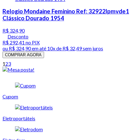
Relogio Mondaine Feminino Ref: 32922lpmvde1
Clássico Dourado 1954
R$ 324,90
Desconto
R$ 292,41
no PIX
ou
R$ 324,90
em até
10x de R$ 32,49 sem juros
COMPRAR AGORA
1
2
3
Cupom
Eletroportáteis