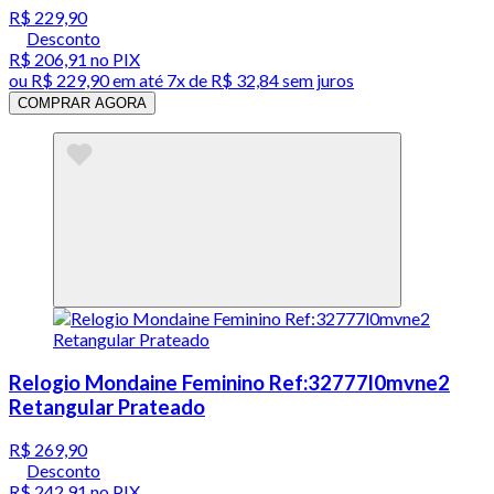
R$ 229,90
Desconto
R$ 206,91
no PIX
ou
R$ 229,90
em até
7x de R$ 32,84 sem juros
COMPRAR AGORA
Relogio Mondaine Feminino Ref:32777l0mvne2
Retangular Prateado
R$ 269,90
Desconto
R$ 242,91
no PIX