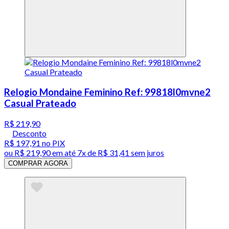
Relogio Mondaine Feminino Ref: 99818l0mvne2
Casual Prateado
R$ 219,90
Desconto
R$ 197,91
no PIX
ou
R$ 219,90
em até
7x de R$ 31,41 sem juros
COMPRAR AGORA