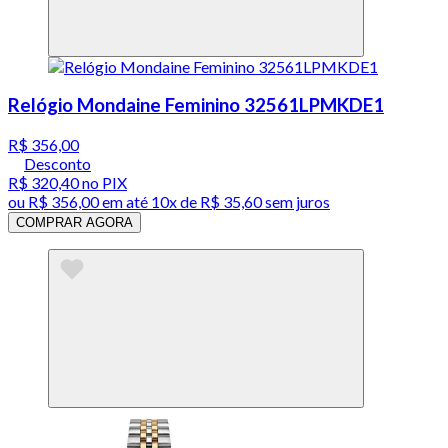
Relógio Mondaine Feminino 32561LPMKDE1
R$ 356,00
Desconto
R$ 320,40
no PIX
ou
R$ 356,00
em até
10x de R$ 35,60 sem juros
COMPRAR AGORA