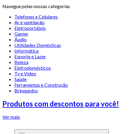
Navegue pelas nossas categorias
Telefones e Celulares
Ar e ventilação
Eletroportáteis
Gamer
Áudio
Utilidades Domésticas
Informática
Esporte e Lazer
Beleza
Eletrodomésticos
Tv e Vídeo
Saúde
Ferramentas e Construção
Brinquedos
Produtos com descontos para você!
Ver mais