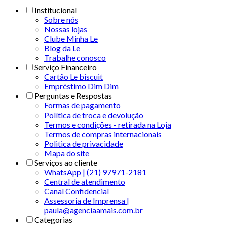
Institucional
Sobre nós
Nossas lojas
Clube Minha Le
Blog da Le
Trabalhe conosco
Serviço Financeiro
Cartão Le biscuit
Empréstimo Dim Dim
Perguntas e Respostas
Formas de pagamento
Política de troca e devolução
Termos e condições - retirada na Loja
Termos de compras internacionais
Politica de privacidade
Mapa do site
Serviços ao cliente
WhatsApp | (21) 97971-2181
Central de atendimento
Canal Confidencial
Assessoria de Imprensa |
paula@agenciaamais.com.br
Categorias