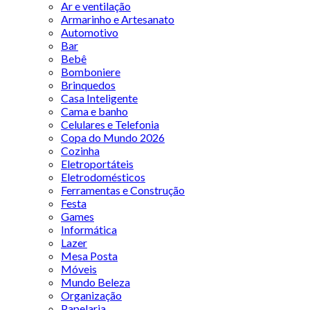
Ar e ventilação
Armarinho e Artesanato
Automotivo
Bar
Bebê
Bomboniere
Brinquedos
Casa Inteligente
Cama e banho
Celulares e Telefonia
Copa do Mundo 2026
Cozinha
Eletroportáteis
Eletrodomésticos
Ferramentas e Construção
Festa
Games
Informática
Lazer
Mesa Posta
Móveis
Mundo Beleza
Organização
Papelaria