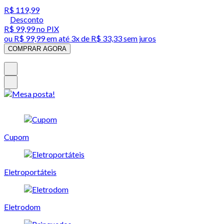
R$ 119,99
Desconto
R$ 99,99
no PIX
ou
R$ 99,99
em até
3x de R$ 33,33 sem juros
COMPRAR AGORA
Cupom
Eletroportáteis
Eletrodom