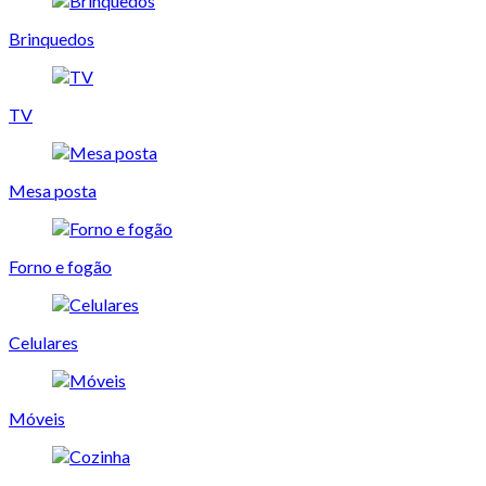
Brinquedos
TV
Mesa posta
Forno e fogão
Celulares
Móveis