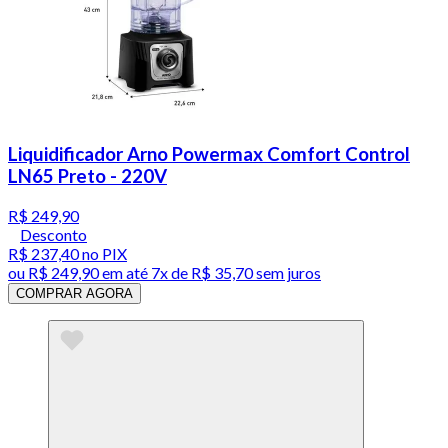
Liquidificador Arno Powermax Comfort Control
LN65 Preto - 220V
R$ 249,90
Desconto
R$ 237,40
no PIX
ou
R$ 249,90
em até
7x de R$ 35,70 sem juros
COMPRAR AGORA