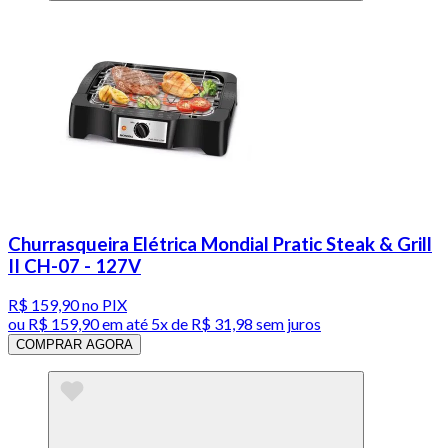
Churrasqueira Elétrica Mondial Pratic Steak & Grill
II CH-07 - 127V
R$ 159,90
no PIX
ou
R$ 159,90
em até
5x de R$ 31,98 sem juros
COMPRAR AGORA