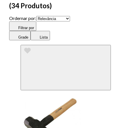
(
34 Produtos
)
Ordernar por:
Filtrar por
Grade
Lista