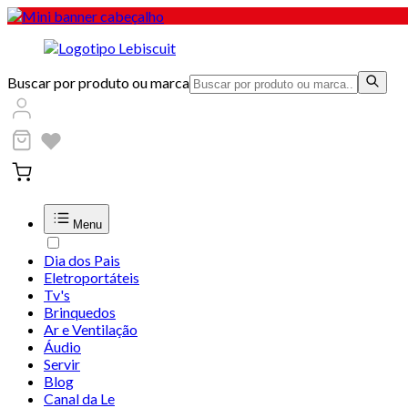
Buscar por produto ou marca
Menu
Dia dos Pais
Eletroportáteis
Tv's
Brinquedos
Ar e Ventilação
Áudio
Servir
Blog
Canal da Le