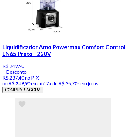
Liquidificador Arno Powermax Comfort Control
LN65 Preto - 220V
R$ 249,90
Desconto
R$ 237,40
no PIX
ou
R$ 249,90
em até
7x de R$ 35,70 sem juros
COMPRAR AGORA