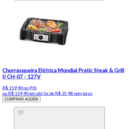
Churrasqueira Elétrica Mondial Pratic Steak & Grill
II CH-07 - 127V
R$ 159,90
no PIX
ou
R$ 159,90
em até
5x de R$ 31,98 sem juros
COMPRAR AGORA