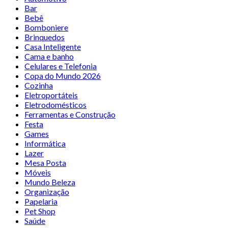
Bar
Bebê
Bomboniere
Brinquedos
Casa Inteligente
Cama e banho
Celulares e Telefonia
Copa do Mundo 2026
Cozinha
Eletroportáteis
Eletrodomésticos
Ferramentas e Construção
Festa
Games
Informática
Lazer
Mesa Posta
Móveis
Mundo Beleza
Organização
Papelaria
Pet Shop
Saúde