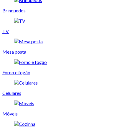
Brinquedos
TV
Mesa posta
Forno e fogão
Celulares
Móveis