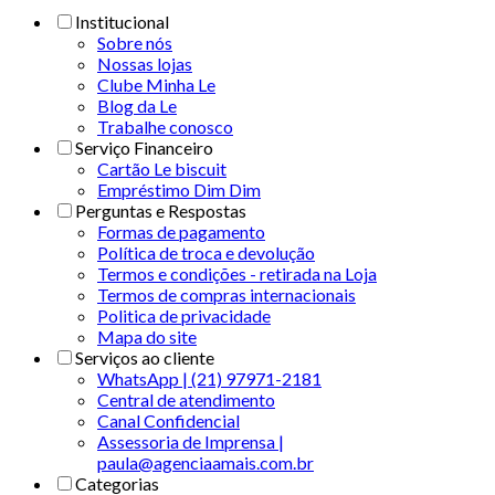
Institucional
Sobre nós
Nossas lojas
Clube Minha Le
Blog da Le
Trabalhe conosco
Serviço Financeiro
Cartão Le biscuit
Empréstimo Dim Dim
Perguntas e Respostas
Formas de pagamento
Política de troca e devolução
Termos e condições - retirada na Loja
Termos de compras internacionais
Politica de privacidade
Mapa do site
Serviços ao cliente
WhatsApp | (21) 97971-2181
Central de atendimento
Canal Confidencial
Assessoria de Imprensa |
paula@agenciaamais.com.br
Categorias