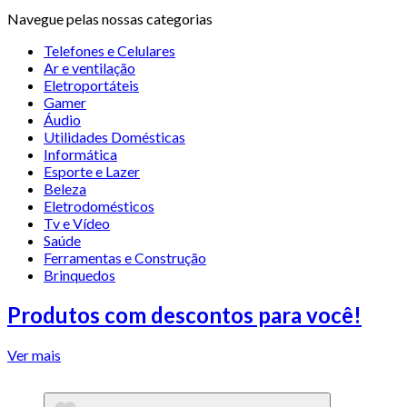
Navegue pelas nossas categorias
Telefones e Celulares
Ar e ventilação
Eletroportáteis
Gamer
Áudio
Utilidades Domésticas
Informática
Esporte e Lazer
Beleza
Eletrodomésticos
Tv e Vídeo
Saúde
Ferramentas e Construção
Brinquedos
Produtos com descontos para você!
Ver mais