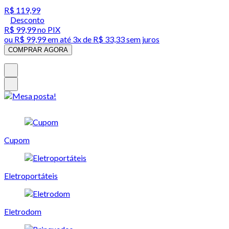
R$ 119,99
Desconto
R$ 99,99
no PIX
ou
R$ 99,99
em até
3x de R$ 33,33 sem juros
COMPRAR AGORA
Cupom
Eletroportáteis
Eletrodom